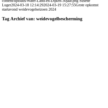
content/uploads/Water-Land-en-Dijken-30jaar.png
Susette
Luger
2024-03-18 12:14:29
2024-03-19 15:27:55
Grote opkomst
startavond weidevogelseizoen 2024
Tag Archief van:
weidevogelbescherming