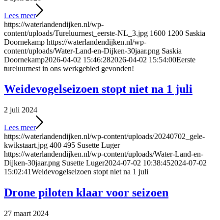
Lees meer
https://waterlandendijken.nl/wp-
content/uploads/Tureluurnest_eerste-NL_3.jpg
1600
1200
Saskia
Doornekamp
https://waterlandendijken.nl/wp-
content/uploads/Water-Land-en-Dijken-30jaar.png
Saskia
Doornekamp
2026-04-02 15:46:28
2026-04-02 15:54:00
Eerste
tureluurnest in ons werkgebied gevonden!
Weidevogelseizoen stopt niet na 1 juli
2 juli 2024
Lees meer
https://waterlandendijken.nl/wp-content/uploads/20240702_gele-
kwikstaart.jpg
400
495
Susette Luger
https://waterlandendijken.nl/wp-content/uploads/Water-Land-en-
Dijken-30jaar.png
Susette Luger
2024-07-02 10:38:45
2024-07-02
15:02:41
Weidevogelseizoen stopt niet na 1 juli
Drone piloten klaar voor seizoen
27 maart 2024