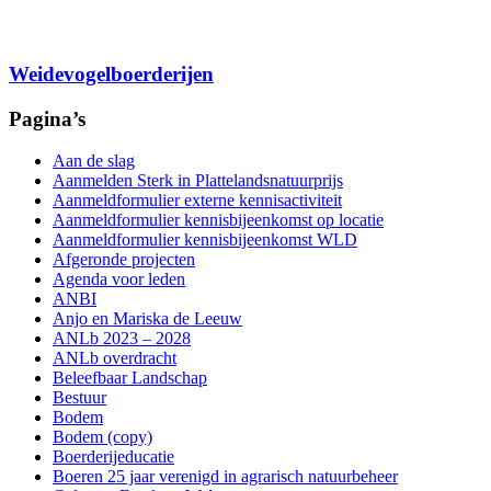
Weidevogelboerderijen
Pagina’s
Aan de slag
Aanmelden Sterk in Plattelandsnatuurprijs
Aanmeldformulier externe kennisactiviteit
Aanmeldformulier kennisbijeenkomst op locatie
Aanmeldformulier kennisbijeenkomst WLD
Afgeronde projecten
Agenda voor leden
ANBI
Anjo en Mariska de Leeuw
ANLb 2023 – 2028
ANLb overdracht
Beleefbaar Landschap
Bestuur
Bodem
Bodem (copy)
Boerderijeducatie
Boeren 25 jaar verenigd in agrarisch natuurbeheer