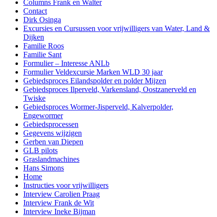
Columns Frank en Walter
Contact
Dirk Osinga
Excursies en Cursussen voor vrijwilligers van Water, Land &
Dijken
Familie Roos
Familie Sant
Formulier – Interesse ANLb
Formulier Veldexcursie Marken WLD 30 jaar
Gebiedsproces Eilandspolder en polder Mijzen
Gebiedsproces Ilperveld, Varkensland, Oostzanerveld en
Twiske
Gebiedsproces Wormer-Jisperveld, Kalverpolder,
Engewormer
Gebiedsprocessen
Gegevens wijzigen
Gerben van Diepen
GLB pilots
Graslandmachines
Hans Simons
Home
Instructies voor vrijwilligers
Interview Carolien Praag
Interview Frank de Wit
Interview Ineke Bijman