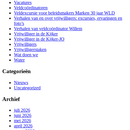
Vacatures
Veldcoördinatoren
Veldexcursie voor beleidsmakers Marken 30 jaar WLD
Verhalen van en over vrijwilligers: excursies, ervaringen en
foto’s
Verhalen van veldcoördinator Willem
Vrijwilliger in de Kijker
Vrijwilliger in de Kijker-JO
Vrijwilligers
Vrijwilligerstaken
Wat doen we
Water
Categorieën
Nieuws
Uncategorized
Archief
juli 2026
juni 2026
mei 2026
april 2026