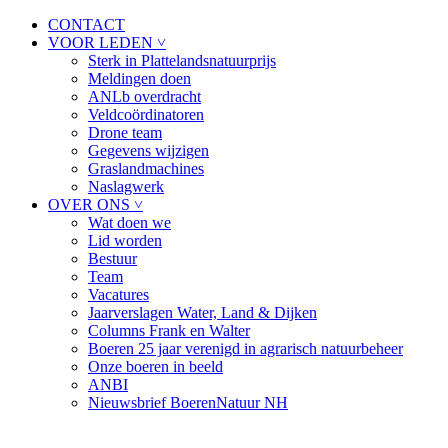
CONTACT
VOOR LEDEN ˅
Sterk in Plattelandsnatuurprijs
Meldingen doen
ANLb overdracht
Veldcoördinatoren
Drone team
Gegevens wijzigen
Graslandmachines
Naslagwerk
OVER ONS ˅
Wat doen we
Lid worden
Bestuur
Team
Vacatures
Jaarverslagen Water, Land & Dijken
Columns Frank en Walter
Boeren 25 jaar verenigd in agrarisch natuurbeheer
Onze boeren in beeld
ANBI
Nieuwsbrief BoerenNatuur NH