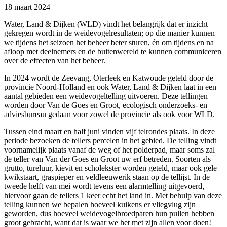
18 maart 2024
Water, Land & Dijken (WLD) vindt het belangrijk dat er inzicht
gekregen wordt in de weidevogelresultaten; op die manier kunnen
we tijdens het seizoen het beheer beter sturen, én om tijdens en na
afloop met deelnemers en de buitenwereld te kunnen communiceren
over de effecten van het beheer.
In 2024 wordt de Zeevang, Oterleek en Katwoude geteld door de
provincie Noord-Holland en ook Water, Land & Dijken laat in een
aantal gebieden een weidevogeltelling uitvoeren. Deze tellingen
worden door Van de Goes en Groot, ecologisch onderzoeks- en
adviesbureau gedaan voor zowel de provincie als ook voor WLD.
Tussen eind maart en half juni vinden vijf telrondes plaats. In deze
periode bezoeken de tellers percelen in het gebied. De telling vindt
voornamelijk plaats vanaf de weg of het polderpad, maar soms zal
de teller van Van der Goes en Groot uw erf betreden. Soorten als
grutto, tureluur, kievit en scholekster worden geteld, maar ook gele
kwikstaart, graspieper en veldleeuwerik staan op de tellijst. In de
tweede helft van mei wordt tevens een alarmtelling uitgevoerd,
hiervoor gaan de tellers 1 keer echt het land in. Met behulp van deze
telling kunnen we bepalen hoeveel kuikens er vliegvlug zijn
geworden, dus hoeveel weidevogelbroedparen hun pullen hebben
groot gebracht, want dat is waar we het met zijn allen voor doen!