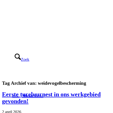
Zoek
Tag Archief van:
weidevogelbescherming
Eerste tureluurnest in ons werkgebied
Menu
Menu
gevonden!
2 april 2026