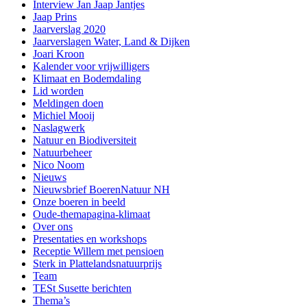
Interview Jan Jaap Jantjes
Jaap Prins
Jaarverslag 2020
Jaarverslagen Water, Land & Dijken
Joari Kroon
Kalender voor vrijwilligers
Klimaat en Bodemdaling
Lid worden
Meldingen doen
Michiel Mooij
Naslagwerk
Natuur en Biodiversiteit
Natuurbeheer
Nico Noom
Nieuws
Nieuwsbrief BoerenNatuur NH
Onze boeren in beeld
Oude-themapagina-klimaat
Over ons
Presentaties en workshops
Receptie Willem met pensioen
Sterk in Plattelandsnatuurprijs
Team
TESt Susette berichten
Thema’s