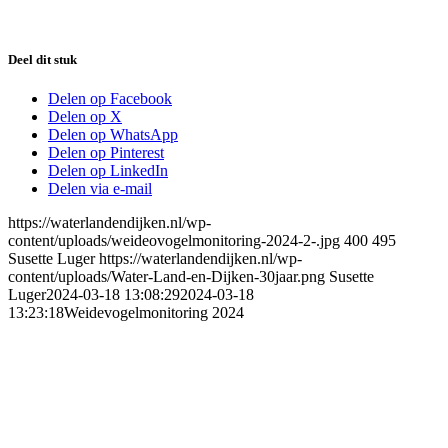
Deel dit stuk
Delen op Facebook
Delen op X
Delen op WhatsApp
Delen op Pinterest
Delen op LinkedIn
Delen via e-mail
https://waterlandendijken.nl/wp-
content/uploads/weideovogelmonitoring-2024-2-.jpg
400
495
Susette Luger
https://waterlandendijken.nl/wp-
content/uploads/Water-Land-en-Dijken-30jaar.png
Susette
Luger
2024-03-18 13:08:29
2024-03-18
13:23:18
Weidevogelmonitoring 2024