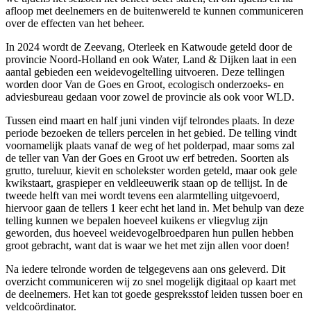
afloop met deelnemers en de buitenwereld te kunnen communiceren
over de effecten van het beheer.
In 2024 wordt de Zeevang, Oterleek en Katwoude geteld door de
provincie Noord-Holland en ook Water, Land & Dijken laat in een
aantal gebieden een weidevogeltelling uitvoeren. Deze tellingen
worden door Van de Goes en Groot, ecologisch onderzoeks- en
adviesbureau gedaan voor zowel de provincie als ook voor WLD.
Tussen eind maart en half juni vinden vijf telrondes plaats. In deze
periode bezoeken de tellers percelen in het gebied. De telling vindt
voornamelijk plaats vanaf de weg of het polderpad, maar soms zal
de teller van Van der Goes en Groot uw erf betreden. Soorten als
grutto, tureluur, kievit en scholekster worden geteld, maar ook gele
kwikstaart, graspieper en veldleeuwerik staan op de tellijst. In de
tweede helft van mei wordt tevens een alarmtelling uitgevoerd,
hiervoor gaan de tellers 1 keer echt het land in. Met behulp van deze
telling kunnen we bepalen hoeveel kuikens er vliegvlug zijn
geworden, dus hoeveel weidevogelbroedparen hun pullen hebben
groot gebracht, want dat is waar we het met zijn allen voor doen!
Na iedere telronde worden de telgegevens aan ons geleverd. Dit
overzicht communiceren wij zo snel mogelijk digitaal op kaart met
de deelnemers. Het kan tot goede gespreksstof leiden tussen boer en
veldcoördinator.