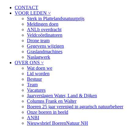
CONTACT
VOOR LEDEN ˅
Sterk in Plattelandsnatuurprijs
Meldingen doen
ANLb overdracht
Veldcoördinatoren
Drone team
Gegevens wijzigen
Graslandmachines
Naslagwerk
OVER ONS ˅
Wat doen we
Lid worden
Bestuur
Team
Vacatures
Jaarverslagen Water, Land & Dijken
Columns Frank en Walter
Boeren 25 jaar verenigd in agrarisch natuurbeheer
Onze boeren in beeld
ANBI
Nieuwsbrief BoerenNatuur NH