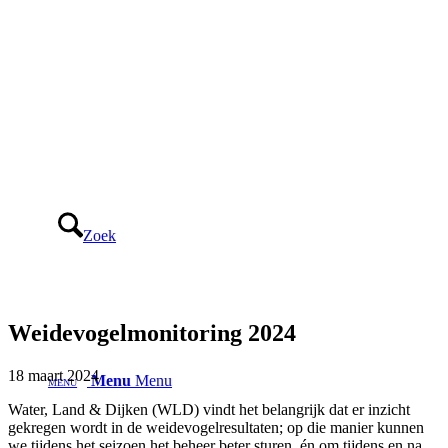
Zoek
Weidevogelmonitoring 2024
18 maart 2024
Menu
Menu
Water, Land & Dijken (WLD) vindt het belangrijk dat er inzicht
gekregen wordt in de weidevogelresultaten; op die manier kunnen
we tijdens het seizoen het beheer beter sturen, én om tijdens en na