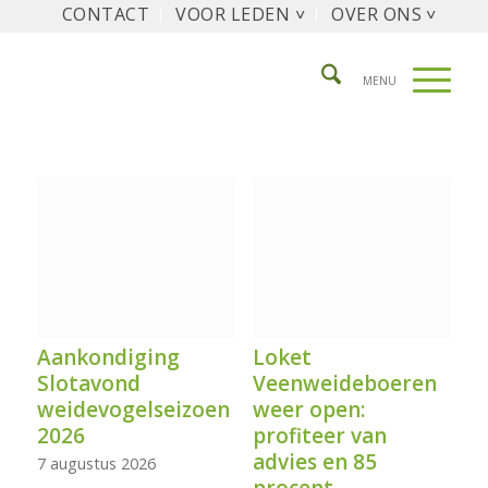
CONTACT
VOOR LEDEN ˅
OVER ONS ˅
Aankondiging
Loket
Slotavond
Veenweideboeren
weidevogelseizoen
weer open:
2026
profiteer van
advies en 85
7 augustus 2026
procent