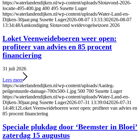
https://waterlandendijken.nl/wp-content/uploads/Slotavond-2026-
locatie-495-400.jpg
400
495
Susette Luger
https://waterlandendijken.nl/wp-content/uploads/Water-Land-en-
Dijken-30jaar.png
Susette Luger
2026-08-07 13:33:30
2026-08-07
13:34:48
Aankondiging Slotavond weidevogelseizoen 2026
Loket Veenweideboeren weer open:
profiteer van advies en 85 procent
financiering
31 juli 2026
Lees meer
https://waterlandendijken.nl/wp-content/uploads/Aanleg-
peilgestuurde-dainage-700x500-1.jpg
500
700
Susette Luger
https://waterlandendijken.nl/wp-content/uploads/Water-Land-en-
Dijken-30jaar.png
Susette Luger
2026-07-31 13:39:04
2026-07-31
14:48:12
Loket Veenweideboeren weer open: profiteer van advies en
85 procent financiering
Speciale plukdag door ‘Beemster in Bloei’
zaterdag 15 augustus