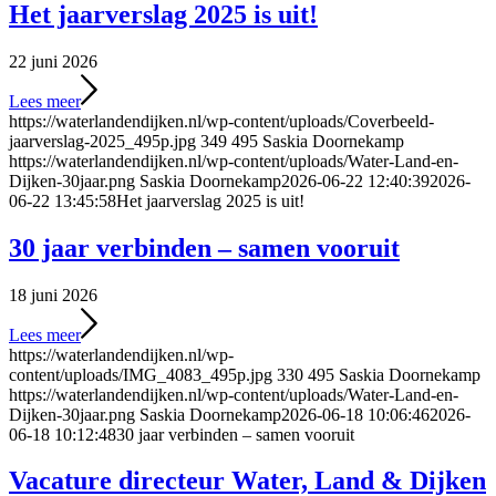
Het jaarverslag 2025 is uit!
22 juni 2026
Lees meer
https://waterlandendijken.nl/wp-content/uploads/Coverbeeld-
jaarverslag-2025_495p.jpg
349
495
Saskia Doornekamp
https://waterlandendijken.nl/wp-content/uploads/Water-Land-en-
Dijken-30jaar.png
Saskia Doornekamp
2026-06-22 12:40:39
2026-
06-22 13:45:58
Het jaarverslag 2025 is uit!
30 jaar verbinden – samen vooruit
18 juni 2026
Lees meer
https://waterlandendijken.nl/wp-
content/uploads/IMG_4083_495p.jpg
330
495
Saskia Doornekamp
https://waterlandendijken.nl/wp-content/uploads/Water-Land-en-
Dijken-30jaar.png
Saskia Doornekamp
2026-06-18 10:06:46
2026-
06-18 10:12:48
30 jaar verbinden – samen vooruit
Vacature directeur Water, Land & Dijken