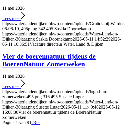
11 mei 2026
Lees meer
https://waterlandendijken.nl/wp-content/uploads/Gruttos-bij-Warder-
06-06-19_495p.jpg
342
495
Saskia Doornekamp
https://waterlandendijken.nl/wp-content/uploads/Water-Land-en-
Dijken-30jaar.png
Saskia Doornekamp
2026-05-11 14:52:29
2026-
05-11 16:36:51
Vacature directeur Water, Land & Dijken
Vier de boerennatuur tijdens de
BoerenNatuur Zomerweken
11 mei 2026
Lees meer
https://waterlandendijken.nl/wp-content/uploads/logo-bnn-
zomerweken-495.png
316
495
Susette Luger
https://waterlandendijken.nl/wp-content/uploads/Water-Land-en-
Dijken-30jaar.png
Susette Luger
2026-05-11 11:40:48
2026-05-12
16:08:30
Vier de boerennatuur tijdens de BoerenNatuur
Zomerweken
Pagina 1 van 9
1
2
3
›
»