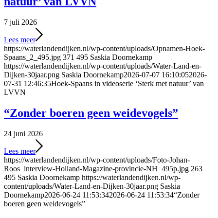
natuur’ van LVVN
7 juli 2026
Lees meer
https://waterlandendijken.nl/wp-content/uploads/Opnamen-Hoek-
Spaans_2_495.jpg
371
495
Saskia Doornekamp
https://waterlandendijken.nl/wp-content/uploads/Water-Land-en-
Dijken-30jaar.png
Saskia Doornekamp
2026-07-07 16:10:05
2026-
07-31 12:46:35
Hoek-Spaans in videoserie ‘Sterk met natuur’ van
LVVN
“Zonder boeren geen weidevogels”
24 juni 2026
Lees meer
https://waterlandendijken.nl/wp-content/uploads/Foto-Johan-
Roos_interview-Holland-Magazine-provincie-NH_495p.jpg
263
495
Saskia Doornekamp
https://waterlandendijken.nl/wp-
content/uploads/Water-Land-en-Dijken-30jaar.png
Saskia
Doornekamp
2026-06-24 11:53:34
2026-06-24 11:53:34
“Zonder
boeren geen weidevogels”