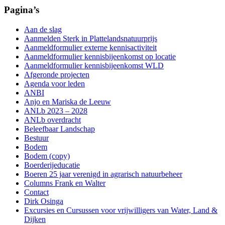
Pagina’s
Aan de slag
Aanmelden Sterk in Plattelandsnatuurprijs
Aanmeldformulier externe kennisactiviteit
Aanmeldformulier kennisbijeenkomst op locatie
Aanmeldformulier kennisbijeenkomst WLD
Afgeronde projecten
Agenda voor leden
ANBI
Anjo en Mariska de Leeuw
ANLb 2023 – 2028
ANLb overdracht
Beleefbaar Landschap
Bestuur
Bodem
Bodem (copy)
Boerderijeducatie
Boeren 25 jaar verenigd in agrarisch natuurbeheer
Columns Frank en Walter
Contact
Dirk Osinga
Excursies en Cursussen voor vrijwilligers van Water, Land &
Dijken