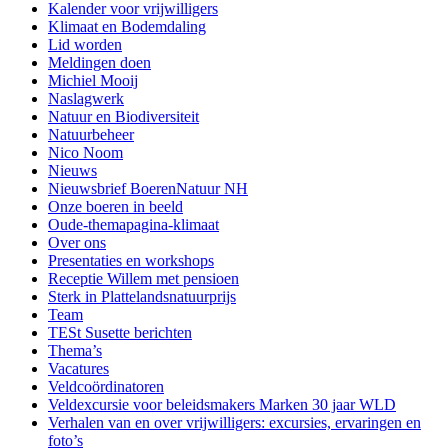
Kalender voor vrijwilligers
Klimaat en Bodemdaling
Lid worden
Meldingen doen
Michiel Mooij
Naslagwerk
Natuur en Biodiversiteit
Natuurbeheer
Nico Noom
Nieuws
Nieuwsbrief BoerenNatuur NH
Onze boeren in beeld
Oude-themapagina-klimaat
Over ons
Presentaties en workshops
Receptie Willem met pensioen
Sterk in Plattelandsnatuurprijs
Team
TESt Susette berichten
Thema’s
Vacatures
Veldcoördinatoren
Veldexcursie voor beleidsmakers Marken 30 jaar WLD
Verhalen van en over vrijwilligers: excursies, ervaringen en
foto’s