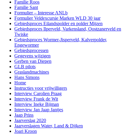
Familie Roos
Familie Sant
Formulier – Interesse ANLb
Formulier Veldexcursie Marken WLD 30 jaar
Gebiedsproces Eilandspolder en polder Mijzen
Gebiedsproces Ilperveld, Varkensland, Oostzanerveld en
Twiske
Gebiedsproces Wormer-Jisperveld, Kalverpolder,
Engewormer
Gebiedsprocessen
Gegevens wijzigen
Gerben van Diepen
GLB pilots
Graslandmachines
Hans Simons
Home
Instructies voor vrijwilligers
Interview Carolien Praag
Interview Frank de Wit
Interview Ineke Bijman
Interview Jan Jaap Jantjes
Jaap Prins
Jaarverslag 2020
Jaarverslagen Water, Land & Dijken
Joari Kroon