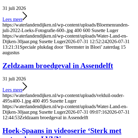
31 juli 2026
Lees meer
https://waterlandendijken.nl/wp-content/uploads/Bloemenranden-
juli-2022-Loeks-Fotografie-600-.jpg
400
600
Susette Luger
https://waterlandendijken.nl/wp-content/uploads/Water-Land-en-
Dijken-30jaar.png
Susette Luger
2026-07-31 12:52:24
2026-07-31
13:21:31
Speciale plukdag door ‘Beemster in Bloei’ zaterdag 15
augustus
Zeldzaam broedgeval in Assendelft
31 juli 2026
Lees meer
https://waterlandendijken.nl/wp-content/uploads/velduil-ouder-
495x400-1.jpg
400
495
Susette Luger
https://waterlandendijken.nl/wp-content/uploads/Water-Land-en-
Dijken-30jaar.png
Susette Luger
2026-07-31 09:07:16
2026-07-31
12:44:53
Zeldzaam broedgeval in Assendelft
Hoek-Spaans in videoserie ‘Sterk met