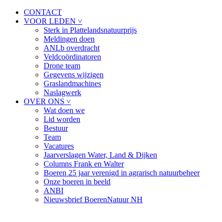
CONTACT
VOOR LEDEN ˅
Sterk in Plattelandsnatuurprijs
Meldingen doen
ANLb overdracht
Veldcoördinatoren
Drone team
Gegevens wijzigen
Graslandmachines
Naslagwerk
OVER ONS ˅
Wat doen we
Lid worden
Bestuur
Team
Vacatures
Jaarverslagen Water, Land & Dijken
Columns Frank en Walter
Boeren 25 jaar verenigd in agrarisch natuurbeheer
Onze boeren in beeld
ANBI
Nieuwsbrief BoerenNatuur NH