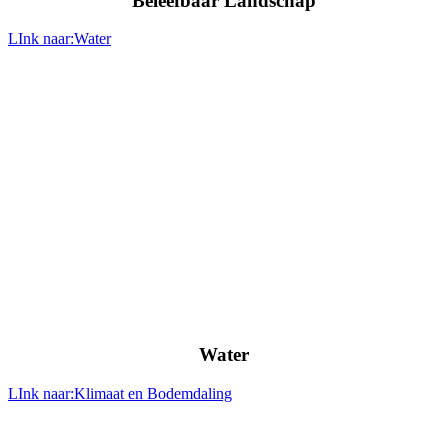
Beleefbaar Landschap
LInk naar:Water
Water
LInk naar:Klimaat en Bodemdaling