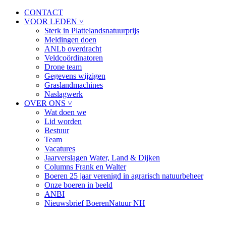
CONTACT
VOOR LEDEN ˅
Sterk in Plattelandsnatuurprijs
Meldingen doen
ANLb overdracht
Veldcoördinatoren
Drone team
Gegevens wijzigen
Graslandmachines
Naslagwerk
OVER ONS ˅
Wat doen we
Lid worden
Bestuur
Team
Vacatures
Jaarverslagen Water, Land & Dijken
Columns Frank en Walter
Boeren 25 jaar verenigd in agrarisch natuurbeheer
Onze boeren in beeld
ANBI
Nieuwsbrief BoerenNatuur NH