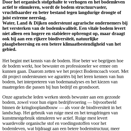
Door het organisch stofgehalte te verhogen en het bodemleven
actief te stimuleren, wordt de bodem structuurvaster,
vruchtbaarder en beter bestand tegen langdurige droogte of
juist extreme neerslag.
Water, Land & Dijken ondersteunt agrarische ondernemers bij
het versterken van de bodemkwaliteit. Een vitale bodem levert
niet alleen een hogere en stabielere opbrengst op, maar draagt
ook bij aan een rijkere biodiversiteit, natuurlijke
plaagbeheersing en een betere klimaatbestendigheid van het
gebied.
Het begint met kennis van de bodem. Hoe beter we begrijpen hoe
de bodem werkt, hoe bewuster en professioneler we ermee om
kunnen gaan. Daarom zetten we het project Bodemcoach voort. Met
dit project ondersteunen we agrariërs bij het leren kennen van hun
bodem, het interpreteren van bodemanalyses en het kiezen van
maatregelen die passen bij hun bedrijf en grondsoort.
Onze agrarische leden werken steeds bewuster aan een gezonde
bodem, zowel voor hun eigen bedrijfsvoering — bijvoorbeeld
binnen de kringlooplandbouw — als voor de biodiversiteit in het
landschap. Het gebruik van ruige mest en het terugdringen van
kunstmestgebruik stimuleren we actief. Ruige mest levert
waardevolle organische stof en voedingsstoffen voor het
bodemleven, wat bijdraagt aan een betere bodemstructuur, meer