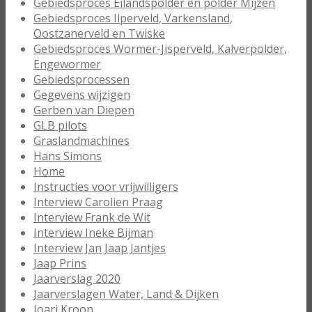
Gebiedsproces Eilandspolder en polder Mijzen
Gebiedsproces Ilperveld, Varkensland,
Oostzanerveld en Twiske
Gebiedsproces Wormer-Jisperveld, Kalverpolder,
Engewormer
Gebiedsprocessen
Gegevens wijzigen
Gerben van Diepen
GLB pilots
Graslandmachines
Hans Simons
Home
Instructies voor vrijwilligers
Interview Carolien Praag
Interview Frank de Wit
Interview Ineke Bijman
Interview Jan Jaap Jantjes
Jaap Prins
Jaarverslag 2020
Jaarverslagen Water, Land & Dijken
Joari Kroon