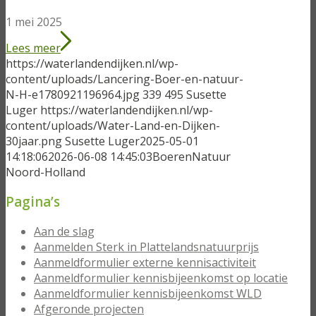
1 mei 2025
Lees meer
https://waterlandendijken.nl/wp-
content/uploads/Lancering-Boer-en-natuur-
N-H-e1780921196964.jpg
339
495
Susette
Luger
https://waterlandendijken.nl/wp-
content/uploads/Water-Land-en-Dijken-
30jaar.png
Susette Luger
2025-05-01
14:18:06
2026-06-08 14:45:03
BoerenNatuur
Noord-Holland
Pagina’s
Aan de slag
Aanmelden Sterk in Plattelandsnatuurprijs
Aanmeldformulier externe kennisactiviteit
Aanmeldformulier kennisbijeenkomst op locatie
Aanmeldformulier kennisbijeenkomst WLD
Afgeronde projecten