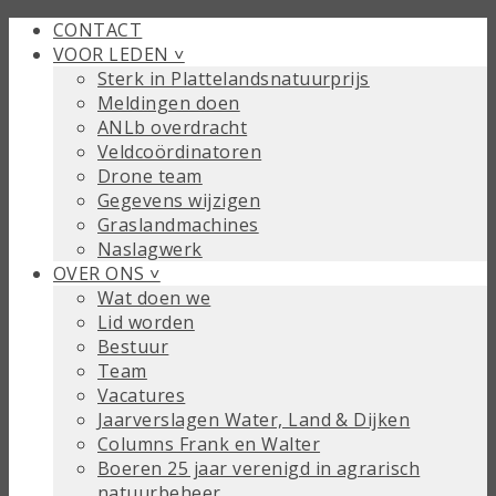
CONTACT
VOOR LEDEN ˅
Sterk in Plattelandsnatuurprijs
Meldingen doen
ANLb overdracht
Veldcoördinatoren
Drone team
Gegevens wijzigen
Graslandmachines
Naslagwerk
OVER ONS ˅
Wat doen we
Lid worden
Bestuur
Team
Vacatures
Jaarverslagen Water, Land & Dijken
Columns Frank en Walter
Boeren 25 jaar verenigd in agrarisch
natuurbeheer