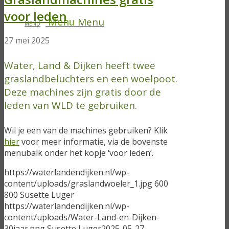
voor leden
Menu
Menu
27 mei 2025
Water, Land & Dijken heeft twee
graslandbeluchters en een woelpoot.
Deze machines zijn gratis door de
leden van WLD te gebruiken.
Wil je een van de machines gebruiken? Klik
hier
voor meer informatie, via de bovenste
menubalk onder het kopje ‘voor leden’.
https://waterlandendijken.nl/wp-
content/uploads/graslandwoeler_1.jpg
600
800
Susette Luger
https://waterlandendijken.nl/wp-
content/uploads/Water-Land-en-Dijken-
30jaar.png
Susette Luger
2025-05-27