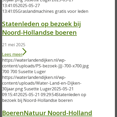
13:41:05
2025-05-27
13:41:05
Graslandmachines gratis voor leden
Statenleden op bezoek bij
Noord-Hollandse boeren
21 mei 2025
Lees meer
https://waterlandendijken.nl/wp-
content/uploads/PS-bezoek-JJJ-700-x700.jpg
700
700
Susette Luger
https://waterlandendijken.nl/wp-
content/uploads/Water-Land-en-Dijken-
30jaar.png
Susette Luger
2025-05-21
09:15:41
2025-05-21 09:29:54
Statenleden op
bezoek bij Noord-Hollandse boeren
BoerenNatuur Noord-Holland