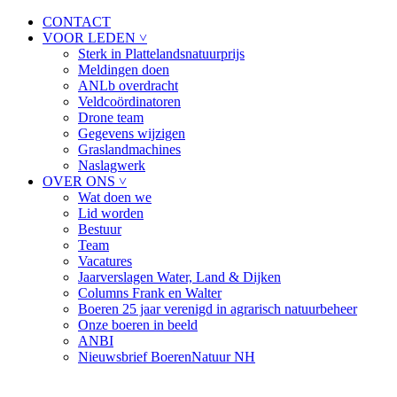
CONTACT
VOOR LEDEN ˅
Sterk in Plattelandsnatuurprijs
Meldingen doen
ANLb overdracht
Veldcoördinatoren
Drone team
Gegevens wijzigen
Graslandmachines
Naslagwerk
OVER ONS ˅
Wat doen we
Lid worden
Bestuur
Team
Vacatures
Jaarverslagen Water, Land & Dijken
Columns Frank en Walter
Boeren 25 jaar verenigd in agrarisch natuurbeheer
Onze boeren in beeld
ANBI
Nieuwsbrief BoerenNatuur NH