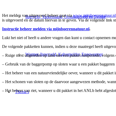
Het melden van uitgevoerd beheer gaat via
www.mijnboerennatuur.nl
Ilperveld, Varkensland, Oostzanerveld en Twiske
is uitgevoerd en de datum hiervan in te geven. Via de volgende link st
Instructie beheer melden via mijnboerennatuur.nl
.
Lukt het niet of heeft u andere vragen dan kunt u contact opnemen me
De volgende pakketten kunnen, indien u deze maatregel heeft uitgev
Wormer-Jisperveld, Kalverpolder, Engewormer
– Ruige mest uitgereden op land met een pakket rustperiode, volgens
– Gebruik van de baggerpomp op sloten waar u een pakket baggeren 
– Het beheer van een natuurvriendelijke oever, wanneer u dit pakket 
– Het schonen van sloten op de daarvoor aangewezen methode, wannee
– Het beheer van riet, wanneer u dit pakket in het ANLb hebt afgeslot
Thema’s