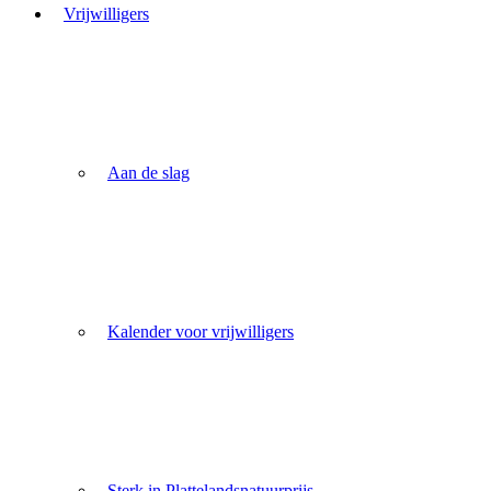
Vrijwilligers
Aan de slag
Kalender voor vrijwilligers
Sterk in Plattelandsnatuurprijs