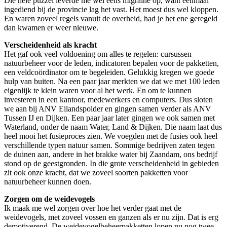
Die hele puzzel leverde me wel eens migraine op, want eenmaal
ingediend bij de provincie lag het vast. Het moest dus wel kloppen.
En waren zoveel regels vanuit de overheid, had je het ene geregeld
dan kwamen er weer nieuwe.
Verscheidenheid als kracht
Het gaf ook veel voldoening om alles te regelen: cursussen
natuurbeheer voor de leden, indicatoren bepalen voor de pakketten,
een veldcoördinator om te begeleiden. Gelukkig kregen we goede
hulp van buiten. Na een paar jaar merkten we dat we met 100 leden
eigenlijk te klein waren voor al het werk. En om te kunnen
investeren in een kantoor, medewerkers en computers. Dus sloten
we aan bij ANV Eilandspolder en gingen samen verder als ANV
Tussen IJ en Dijken. Een paar jaar later gingen we ook samen met
Waterland, onder de naam Water, Land & Dijken. Die naam laat dus
heel mooi het fusieproces zien. We voegden met de fusies ook heel
verschillende typen natuur samen. Sommige bedrijven zaten tegen
de duinen aan, andere in het brakke water bij Zaandam, ons bedrijf
stond op de geestgronden. In die grote verscheidenheid in gebieden
zit ook onze kracht, dat we zoveel soorten pakketten voor
natuurbeheer kunnen doen.
Zorgen om de weidevogels
Ik maak me wel zorgen over hoe het verder gaat met de
weidevogels, met zoveel vossen en ganzen als er nu zijn. Dat is erg
demotiverend. De weidevogelbeheerpakketten lopen nu nog twee