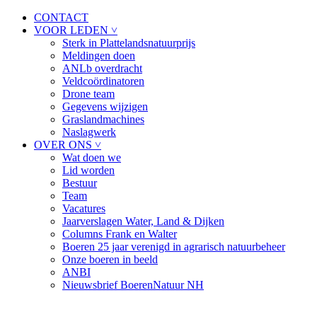
CONTACT
VOOR LEDEN ˅
Sterk in Plattelandsnatuurprijs
Meldingen doen
ANLb overdracht
Veldcoördinatoren
Drone team
Gegevens wijzigen
Graslandmachines
Naslagwerk
OVER ONS ˅
Wat doen we
Lid worden
Bestuur
Team
Vacatures
Jaarverslagen Water, Land & Dijken
Columns Frank en Walter
Boeren 25 jaar verenigd in agrarisch natuurbeheer
Onze boeren in beeld
ANBI
Nieuwsbrief BoerenNatuur NH