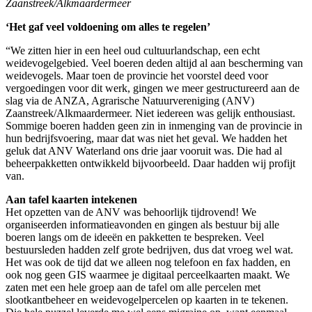
Zaanstreek/Alkmaardermeer
‘Het gaf veel voldoening om alles te regelen’
“We zitten hier in een heel oud cultuurlandschap, een echt
weidevogelgebied. Veel boeren deden altijd al aan bescherming van
weidevogels. Maar toen de provincie het voorstel deed voor
vergoedingen voor dit werk, gingen we meer gestructureerd aan de
slag via de ANZA, Agrarische Natuurvereniging (ANV)
Zaanstreek/Alkmaardermeer. Niet iedereen was gelijk enthousiast.
Sommige boeren hadden geen zin in inmenging van de provincie in
hun bedrijfsvoering, maar dat was niet het geval. We hadden het
geluk dat ANV Waterland ons drie jaar vooruit was. Die had al
beheerpakketten ontwikkeld bijvoorbeeld. Daar hadden wij profijt
van.
Aan tafel kaarten intekenen
Het opzetten van de ANV was behoorlijk tijdrovend! We
organiseerden informatieavonden en gingen als bestuur bij alle
boeren langs om de ideeën en pakketten te bespreken. Veel
bestuursleden hadden zelf grote bedrijven, dus dat vroeg wel wat.
Het was ook de tijd dat we alleen nog telefoon en fax hadden, en
ook nog geen GIS waarmee je digitaal perceelkaarten maakt. We
zaten met een hele groep aan de tafel om alle percelen met
slootkantbeheer en weidevogelpercelen op kaarten in te tekenen.