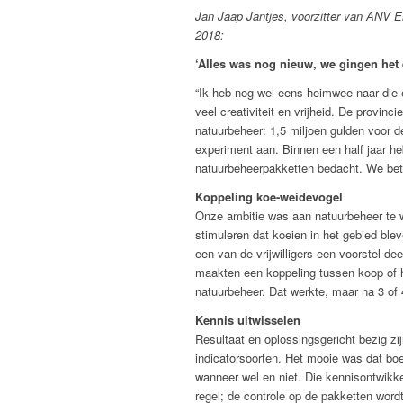
Jan Jaap Jantjes, voorzitter van ANV Ei
2018:
‘Alles was nog nieuw, we gingen het 
“Ik heb nog wel eens heimwee naar die e
veel creativiteit en vrijheid. De provi
natuurbeheer: 1,5 miljoen gulden voor 
experiment aan. Binnen een half jaar h
natuurbeheerpakketten bedacht. We betro
Koppeling koe-weidevogel
Onze ambitie was aan natuurbeheer te w
stimuleren dat koeien in het gebied ble
een van de vrijwilligers een voorstel d
maakten een koppeling tussen koop of h
natuurbeheer. Dat werkte, maar na 3 of 4
Kennis uitwisselen
Resultaat en oplossingsgericht bezig zi
indicatorsoorten. Het mooie was dat boe
wanneer wel en niet. Die kennisontwikk
regel; de controle op de pakketten wor