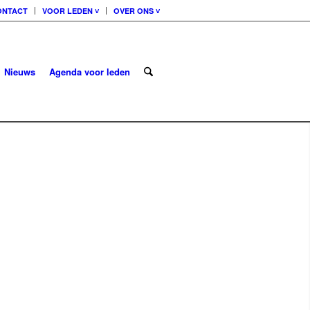
ONTACT
VOOR LEDEN ˅
OVER ONS ˅
Nieuws
Agenda voor leden