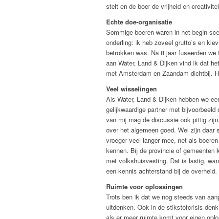
stelt en de boer de vrijheid en creativit
Echte doe-organisatie
Sommige boeren waren in het begin scep
onderling: ik heb zoveel grutto’s en kie
betrokken was. Na 8 jaar fuseerden we t
aan Water, Land & Dijken vind ik dat he
met Amsterdam en Zaandam dichtbij. Han
Veel wisselingen
Als Water, Land & Dijken hebben we een 
gelijkwaardige partner met bijvoorbeeld
van mij mag de discussie ook pittig zi
over het algemeen goed. Wel zijn daar
vroeger veel langer mee, net als boeren 
kennen. Bij de provincie of gemeenten 
met volkshuisvesting. Dat is lastig, wa
een kennis achterstand bij de overheid.
Ruimte voor oplossingen
Trots ben ik dat we nog steeds van aanp
uitdenken. Ook in de stikstofcrisis den
als er meer ruimte komt voor eigen oplo