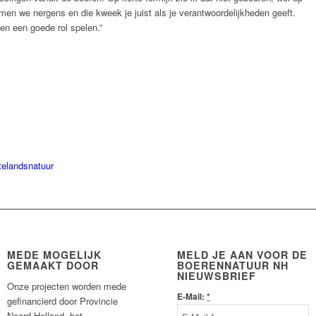
men we nergens en die kweek je juist als je verantwoordelijkheden geeft.
en een goede rol spelen.”
ttelandsnatuur
MEDE MOGELIJK
MELD JE AAN VOOR DE
GEMAAKT DOOR
BOERENNATUUR NH
NIEUWSBRIEF
Onze projecten worden mede
E-Mail:
*
gefinancierd door Provincie
Noord-Holland, het