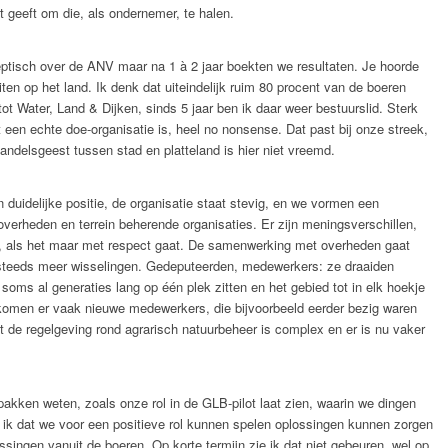
eit geeft om die, als ondernemer, te halen.
tisch over de ANV maar na 1 à 2 jaar boekten we resultaten. Je hoorde
viten op het land. Ik denk dat uiteindelijk ruim 80 procent van de boeren
ot Water, Land & Dijken, sinds 5 jaar ben ik daar weer bestuurslid. Sterk
t een echte doe-organisatie is, heel no nonsense. Dat past bij onze streek,
delsgeest tussen stad en platteland is hier niet vreemd.
duidelijke positie, de organisatie staat stevig, en we vormen een
 overheden en terrein beherende organisaties. Er zijn meningsverschillen,
jn, als het maar met respect gaat. De samenwerking met overheden gaat
 steeds meer wisselingen. Gedeputeerden, medewerkers: ze draaiden
soms al generaties lang op één plek zitten en het gebied tot in elk hoekje
komen er vaak nieuwe medewerkers, die bijvoorbeeld eerder bezig waren
nt de regelgeving rond agrarisch natuurbeheer is complex en er is nu vaker
akken weten, zoals onze rol in de GLB-pilot laat zien, waarin we dingen
k ik dat we voor een positieve rol kunnen spelen oplossingen kunnen zorgen
ssingen vanuit de boeren. Op korte termijn zie ik dat niet gebeuren, wel op