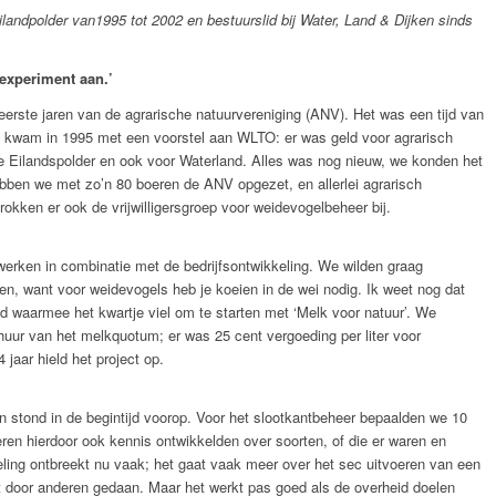
landpolder van1995 tot 2002 en bestuurslid bij Water, Land & Dijken sinds
experiment aan.’
erste jaren van de agrarische natuurvereniging (ANV). Het was een tijd van
ncie kwam in 1995 met een voorstel aan WLTO: er was geld voor agrarisch
de Eilandspolder en ook voor Waterland. Alles was nog nieuw, we konden het
ebben we met zo’n 80 boeren de ANV opgezet, en allerlei agrarisch
kken er ook de vrijwilligersgroep voor weidevogelbeheer bij.
erken in combinatie met de bedrijfsontwikkeling. We wilden graag
ven, want voor weidevogels heb je koeien in de wei nodig. Ik weet nog dat
eed waarmee het kwartje viel om te starten met ‘Melk voor natuur’. We
uur van het melkquotum; er was 25 cent vergoeding per liter voor
 jaar hield het project op.
jn stond in de begintijd voorop. Voor het slootkantbeheer bepaalden we 10
ren hierdoor ook kennis ontwikkelden over soorten, of die er waren en
eling ontbreekt nu vaak; het gaat vaak meer over het sec uitvoeren van een
dt door anderen gedaan. Maar het werkt pas goed als de overheid doelen