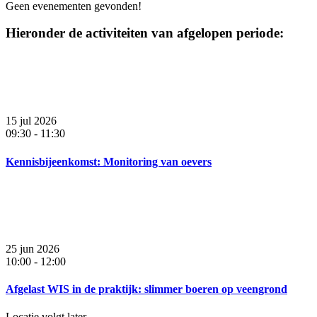
Geen evenementen gevonden!
Hieronder de activiteiten van afgelopen periode:
15 jul 2026
09:30
-
11:30
Kennisbijeenkomst: Monitoring van oevers
25 jun 2026
10:00
-
12:00
Afgelast WIS in de praktijk: slimmer boeren op veengrond
Locatie volgt later