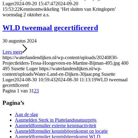
Luger
2024-09-20 15:47:47
2024-09-20
15:53:22
Kennisontwikkeling ‘Het sluiten van Kringlopen’
woensdag 2 oktober a.s.
WLD tweemaal gecertificeerd
30 augustus 2024
Lees meer
https://waterlandendijken.nl/wp-content/uploads/20240830-
Projectleiders-Tessa-Hoogeveen-en-Martine-Bijman-495.jpg
400
495
Susette Luger
https://waterlandendijken.nl/wp-
content/uploads/Water-Land-en-Dijken-30jaar.png
Susette
Luger
2024-08-30 10:59:43
2024-08-30 11:13:19
WLD tweemaal
gecertificeerd
Pagina 1 van 3
1
2
3
Pagina’s
Aan de slag
Aanmelden Sterk in Plattelandsnatuurprijs
Aanmeldformulier externe kennisactiviteit
Aanmeldformulier kennisbijeenkomst op locatie
Aanmeldformulier kennisbijeenkomst WLD