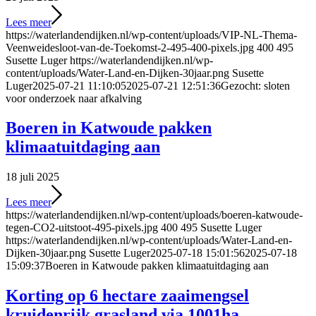
Lees meer
https://waterlandendijken.nl/wp-content/uploads/VIP-NL-Thema-
Veenweidesloot-van-de-Toekomst-2-495-400-pixels.jpg
400
495
Susette Luger
https://waterlandendijken.nl/wp-
content/uploads/Water-Land-en-Dijken-30jaar.png
Susette
Luger
2025-07-21 11:10:05
2025-07-21 12:51:36
Gezocht: sloten
voor onderzoek naar afkalving
Boeren in Katwoude pakken
klimaatuitdaging aan
18 juli 2025
Lees meer
https://waterlandendijken.nl/wp-content/uploads/boeren-katwoude-
tegen-CO2-uitstoot-495-pixels.jpg
400
495
Susette Luger
https://waterlandendijken.nl/wp-content/uploads/Water-Land-en-
Dijken-30jaar.png
Susette Luger
2025-07-18 15:01:56
2025-07-18
15:09:37
Boeren in Katwoude pakken klimaatuitdaging aan
Korting op 6 hectare zaaimengsel
kruidenrijk grasland via 1001ha