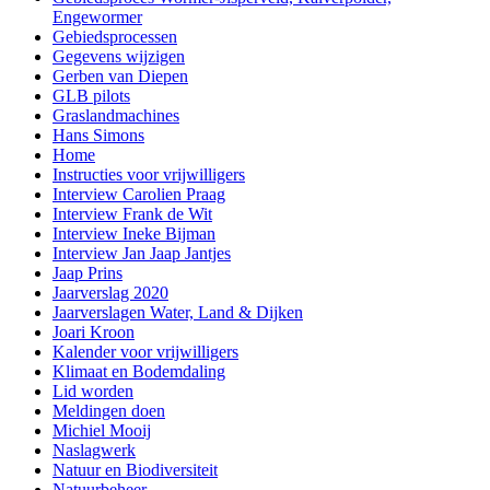
Engewormer
Gebiedsprocessen
Gegevens wijzigen
Gerben van Diepen
GLB pilots
Graslandmachines
Hans Simons
Home
Instructies voor vrijwilligers
Interview Carolien Praag
Interview Frank de Wit
Interview Ineke Bijman
Interview Jan Jaap Jantjes
Jaap Prins
Jaarverslag 2020
Jaarverslagen Water, Land & Dijken
Joari Kroon
Kalender voor vrijwilligers
Klimaat en Bodemdaling
Lid worden
Meldingen doen
Michiel Mooij
Naslagwerk
Natuur en Biodiversiteit
Natuurbeheer