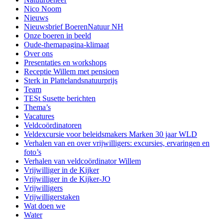
Nico Noom
Nieuws
Nieuwsbrief BoerenNatuur NH
Onze boeren in beeld
Oude-themapagina-klimaat
Over ons
Presentaties en workshops
Receptie Willem met pensioen
Sterk in Plattelandsnatuurprijs
Team
TESt Susette berichten
Thema’s
Vacatures
Veldcoördinatoren
Veldexcursie voor beleidsmakers Marken 30 jaar WLD
Verhalen van en over vrijwilligers: excursies, ervaringen en
foto’s
Verhalen van veldcoördinator Willem
Vrijwilliger in de Kijker
Vrijwilliger in de Kijker-JO
Vrijwilligers
Vrijwilligerstaken
Wat doen we
Water