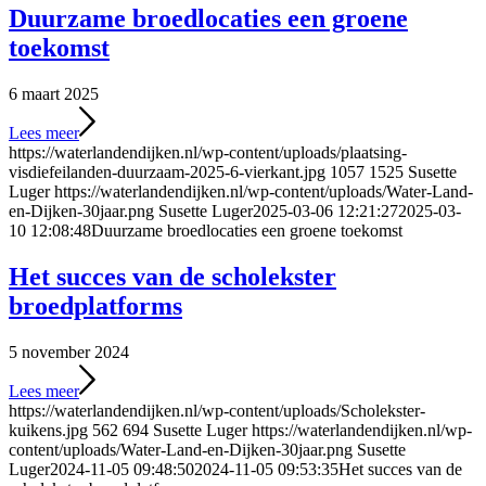
Duurzame broedlocaties een groene
toekomst
6 maart 2025
Lees meer
https://waterlandendijken.nl/wp-content/uploads/plaatsing-
visdiefeilanden-duurzaam-2025-6-vierkant.jpg
1057
1525
Susette
Luger
https://waterlandendijken.nl/wp-content/uploads/Water-Land-
en-Dijken-30jaar.png
Susette Luger
2025-03-06 12:21:27
2025-03-
10 12:08:48
Duurzame broedlocaties een groene toekomst
Het succes van de scholekster
broedplatforms
5 november 2024
Lees meer
https://waterlandendijken.nl/wp-content/uploads/Scholekster-
kuikens.jpg
562
694
Susette Luger
https://waterlandendijken.nl/wp-
content/uploads/Water-Land-en-Dijken-30jaar.png
Susette
Luger
2024-11-05 09:48:50
2024-11-05 09:53:35
Het succes van de