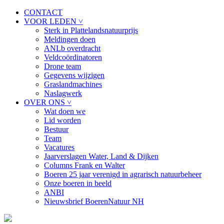
CONTACT
VOOR LEDEN ˅
Sterk in Plattelandsnatuurprijs
Meldingen doen
ANLb overdracht
Veldcoördinatoren
Drone team
Gegevens wijzigen
Graslandmachines
Naslagwerk
OVER ONS ˅
Wat doen we
Lid worden
Bestuur
Team
Vacatures
Jaarverslagen Water, Land & Dijken
Columns Frank en Walter
Boeren 25 jaar verenigd in agrarisch natuurbeheer
Onze boeren in beeld
ANBI
Nieuwsbrief BoerenNatuur NH