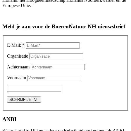
Holland, het Hoogheemraadschap Hollands Noorderkwartier en de
Europese Unie.
Meld je aan voor de BoerenNatuur NH nieuwsbrief
E-Mail:
*
Organisatie
Achternaam
Voornaam
ANBI
Water, Land & Dijken is door de Belastingdienst erkend als ANBI.