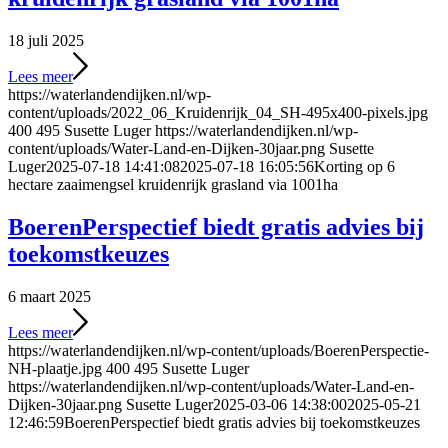
18 juli 2025
Lees meer
https://waterlandendijken.nl/wp-
content/uploads/2022_06_Kruidenrijk_04_SH-495x400-pixels.jpg
400
495
Susette Luger
https://waterlandendijken.nl/wp-
content/uploads/Water-Land-en-Dijken-30jaar.png
Susette
Luger
2025-07-18 14:41:08
2025-07-18 16:05:56
Korting op 6
hectare zaaimengsel kruidenrijk grasland via 1001ha
BoerenPerspectief biedt gratis advies bij
toekomstkeuzes
6 maart 2025
Lees meer
https://waterlandendijken.nl/wp-content/uploads/BoerenPerspectie-
NH-plaatje.jpg
400
495
Susette Luger
https://waterlandendijken.nl/wp-content/uploads/Water-Land-en-
Dijken-30jaar.png
Susette Luger
2025-03-06 14:38:00
2025-05-21
12:46:59
BoerenPerspectief biedt gratis advies bij toekomstkeuzes