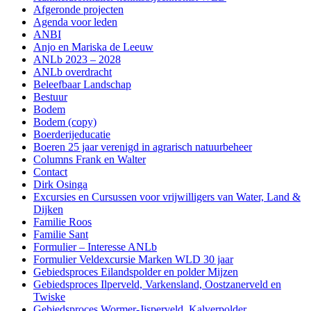
Afgeronde projecten
Agenda voor leden
ANBI
Anjo en Mariska de Leeuw
ANLb 2023 – 2028
ANLb overdracht
Beleefbaar Landschap
Bestuur
Bodem
Bodem (copy)
Boerderijeducatie
Boeren 25 jaar verenigd in agrarisch natuurbeheer
Columns Frank en Walter
Contact
Dirk Osinga
Excursies en Cursussen voor vrijwilligers van Water, Land &
Dijken
Familie Roos
Familie Sant
Formulier – Interesse ANLb
Formulier Veldexcursie Marken WLD 30 jaar
Gebiedsproces Eilandspolder en polder Mijzen
Gebiedsproces Ilperveld, Varkensland, Oostzanerveld en
Twiske
Gebiedsproces Wormer-Jisperveld, Kalverpolder,