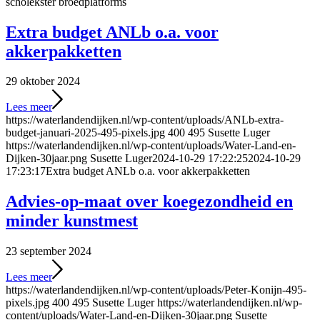
scholekster broedplatforms
Extra budget ANLb o.a. voor
akkerpakketten
29 oktober 2024
Lees meer
https://waterlandendijken.nl/wp-content/uploads/ANLb-extra-
budget-januari-2025-495-pixels.jpg
400
495
Susette Luger
https://waterlandendijken.nl/wp-content/uploads/Water-Land-en-
Dijken-30jaar.png
Susette Luger
2024-10-29 17:22:25
2024-10-29
17:23:17
Extra budget ANLb o.a. voor akkerpakketten
Advies-op-maat over koegezondheid en
minder kunstmest
23 september 2024
Lees meer
https://waterlandendijken.nl/wp-content/uploads/Peter-Konijn-495-
pixels.jpg
400
495
Susette Luger
https://waterlandendijken.nl/wp-
content/uploads/Water-Land-en-Dijken-30jaar.png
Susette