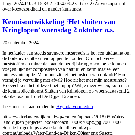
Luger
2024-09-23 16:33:21
2024-09-23 16:57:27
Advies-op-maat
over koegezondheid en minder kunstmest
Kennisontwikkeling ‘Het sluiten van
Kringlopen’ woensdag 2 oktober a.s.
20 september 2024
In het kader van steeds strengere mestregels is het een uitdaging om
de bodemvruchtbaarheid op peil te houden. Om toch verse
meststoffen en mineralen aan de bedrijfskringlopen toe te kunnen
voegen lijkt het composteren van natuur- en berm maaisel een
interessante optie. Maar hoe zit het met insleep van onkruid? Hoe
vermijd je vervuiling met afval? Hoe zit het met mijn mestruimte?
Hoeveel kost het of levert het mij op? Wil je meer weten, kom naar
de kennisbijeenkomst Sluiten van kringlopen op woensdagavond 2
oktober a.s. in Hotel De Rijper Eilanden.
Lees meer en aanmelden bij
Agenda voor leden
https://waterlandendijken.nl/wp-content/uploads/2018/05/Water-
land-dijken-projecten-bodemcoach-1000x700px.jpg
700
1000
Susette Luger
https://waterlandendijken.nl/wp-
content/uploads/Water-Land-en-Dijken-30jaar.png
Susette