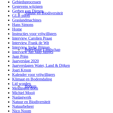
Gebiedsprocessen
Gegevens wijzigen
Gerben van Diepen
Natuur en Biodiversiteit
GLB pilots
Graslandmachines
Hans Simons
Home
Instructies voor vrijwilligers
Interview Carolien Praag
Interview Frank de Wit
Interview Ineke Bijman
Beleefbaar Landschap
Interview Jan Jaap Jantjes
Jaap Prins
Jaarverslag 2020
Jaarverslagen Water, Land & Dijken
Joari Kroon
Kalender voor vrijwilligers
Klimaat en Bodemdaling
Lid worden
Bodem
Meldingen doen
Michiel Mooij
Naslagwerk
Natuur en Biodiversiteit
Natuurbeheer
Nico Noom