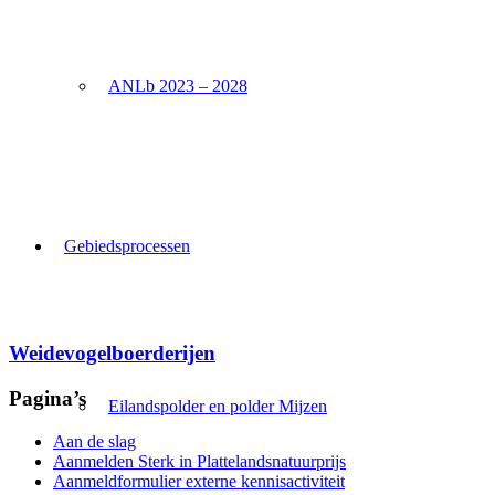
ANLb 2023 – 2028
Gebiedsprocessen
Weidevogelboerderijen
Pagina’s
Eilandspolder en polder Mijzen
Aan de slag
Aanmelden Sterk in Plattelandsnatuurprijs
Aanmeldformulier externe kennisactiviteit