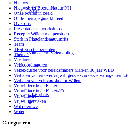
Nieuws
Nieuwsbrief BoerenNatuur NH
Water
Onze boeren in beeld
Oude-themapagina-klimaat
Over ons
Presentaties en workshops
Receptie Willem met pensioen
Sterk in Plattelandsnatuurprijs
Team
TESt Susette berichten
Klimaat en Bodemdaling
Thema’s
Vacatures
Veldcoördinatoren
Veldexcursie voor beleidsmakers Marken 30 jaar WLD
Verhalen van en over vrijwilligers: excursies, ervaringen en foto
Verhalen van veldcoördinator Willem
Vrijwilliger in de Kijker
Vrijwilliger in de Kijker-JO
GLB pilots
Vrijwilligers
Vrijwilligerstaken
Wat doen we
Water
Categorieën