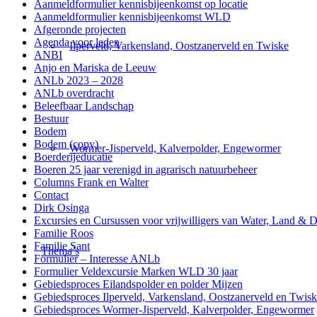
Aanmeldformulier kennisbijeenkomst op locatie
Aanmeldformulier kennisbijeenkomst WLD
Afgeronde projecten
Agenda voor leden
Ilperveld, Varkensland, Oostzanerveld en Twiske
ANBI
Anjo en Mariska de Leeuw
ANLb 2023 – 2028
ANLb overdracht
Beleefbaar Landschap
Bestuur
Bodem
Bodem (copy)
Wormer-Jisperveld, Kalverpolder, Engewormer
Boerderijeducatie
Boeren 25 jaar verenigd in agrarisch natuurbeheer
Columns Frank en Walter
Contact
Dirk Osinga
Excursies en Cursussen voor vrijwilligers van Water, Land & D
Familie Roos
Familie Sant
Thema’s
Formulier – Interesse ANLb
Formulier Veldexcursie Marken WLD 30 jaar
Gebiedsproces Eilandspolder en polder Mijzen
Gebiedsproces Ilperveld, Varkensland, Oostzanerveld en Twis
Gebiedsproces Wormer-Jisperveld, Kalverpolder, Engewormer