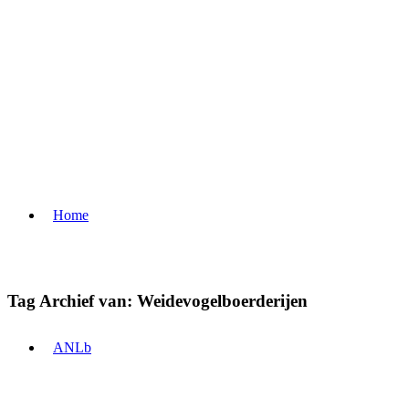
Home
Tag Archief van:
Weidevogelboerderijen
ANLb