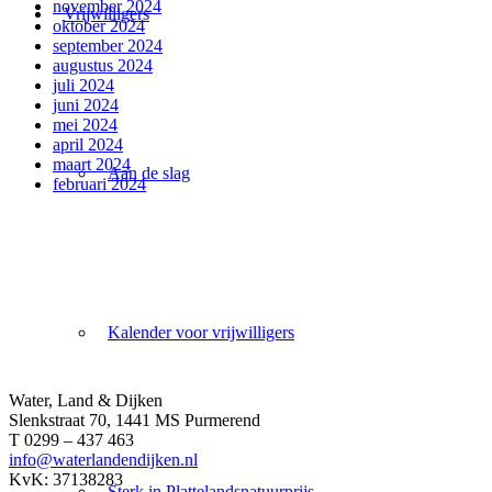
november 2024
Vrijwilligers
oktober 2024
september 2024
augustus 2024
juli 2024
juni 2024
mei 2024
april 2024
maart 2024
Aan de slag
februari 2024
Kalender voor vrijwilligers
Water, Land & Dijken
Slenkstraat 70, 1441 MS Purmerend
T 0299 – 437 463
info@waterlandendijken.nl
KvK: 37138283
Sterk in Plattelandsnatuurprijs