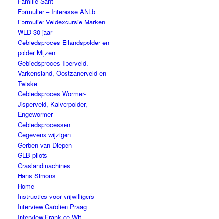
Familie Sant
Formulier – Interesse ANLb
Formulier Veldexcursie Marken
WLD 30 jaar
Gebiedsproces Eilandspolder en
polder Mijzen
Gebiedsproces Ilperveld,
Varkensland, Oostzanerveld en
Twiske
Gebiedsproces Wormer-
Jisperveld, Kalverpolder,
Engewormer
Gebiedsprocessen
Gegevens wijzigen
Gerben van Diepen
GLB pilots
Graslandmachines
Hans Simons
Home
Instructies voor vrijwilligers
Interview Carolien Praag
Interview Frank de Wit