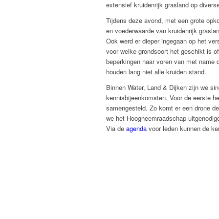
extensief kruidenrijk grasland op divers
Tijdens deze avond, met een grote opk
en voederwaarde van kruidenrijk grasla
Ook werd er dieper ingegaan op het versc
voor welke grondsoort het geschikt is o
beperkingen naar voren van met name 
houden lang niet alle kruiden stand.
Binnen Water, Land & Dijken zijn we sind
kennisbijeenkomsten. Voor de eerste hel
samengesteld. Zo komt er een drone de
we het Hoogheemraadschap uitgenodigd 
Via de
agenda
voor leden kunnen de ke