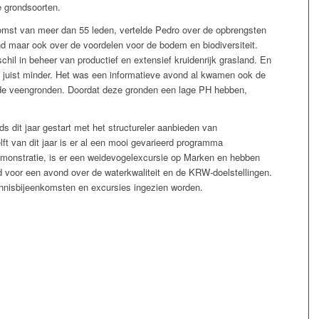
e grondsoorten.
omst van meer dan 55 leden, vertelde Pedro over de opbrengsten
nd maar ook over de voordelen voor de bodem en biodiversiteit.
hil in beheer van productief en extensief kruidenrijk grasland. En
f juist minder. Het was een informatieve avond al kwamen ook de
de veengronden. Doordat deze gronden een lage PH hebben,
s dit jaar gestart met het structureler aanbieden van
ft van dit jaar is er al een mooi gevarieerd programma
monstratie, is er een weidevogelexcursie op Marken en hebben
voor een avond over de waterkwaliteit en de KRW-doelstellingen.
nnisbijeenkomsten en excursies ingezien worden.