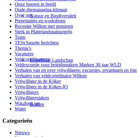
Onze boeren in beeld
Oude-themapagina-klimaat
Over ons
Natuur en Biodiversiteit
Presentaties en workshops
Receptie Willem met pensioen
Sterk in Plattelandsnatuurprijs
Team
TESt Susette berichten
Thema’s
Vacatures
Veldcoördinatoren
Beleefbaar Landschap
Veldexcursie voor beleidsmakers Marken 30 jaar WLD
Verhalen van en over vrijwilligers: excursies, ervaringen en foto
Verhalen van veldcoördinator Willem
Vrijwilliger in de Kijker
Vrijwilliger in de Kijker-JO
Vrijwilligers
Vrijwilligerstaken
Wat doen we
Bodem
Water
Categorieën
Nieuws