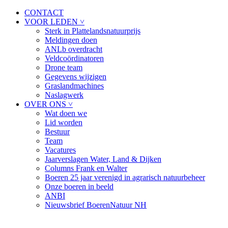
CONTACT
VOOR LEDEN ˅
Sterk in Plattelandsnatuurprijs
Meldingen doen
ANLb overdracht
Veldcoördinatoren
Drone team
Gegevens wijzigen
Graslandmachines
Naslagwerk
OVER ONS ˅
Wat doen we
Lid worden
Bestuur
Team
Vacatures
Jaarverslagen Water, Land & Dijken
Columns Frank en Walter
Boeren 25 jaar verenigd in agrarisch natuurbeheer
Onze boeren in beeld
ANBI
Nieuwsbrief BoerenNatuur NH