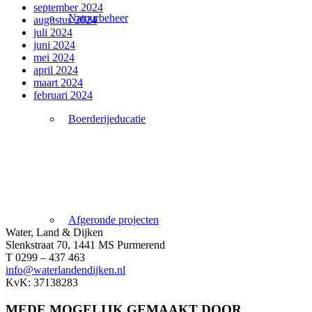
september 2024
Natuurbeheer
augustus 2024
juli 2024
juni 2024
mei 2024
april 2024
maart 2024
februari 2024
Boerderijeducatie
Afgeronde projecten
Water, Land & Dijken
Slenkstraat 70, 1441 MS Purmerend
T 0299 – 437 463
info@waterlandendijken.nl
KvK: 37138283
MEDE MOGELIJK GEMAAKT DOOR