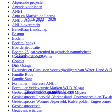
Afgeronde projecten
Agenda voor leden
ANBI
Anjo en Mariska de Leeuw
ANLb 2023 – 2028
ANLb 2023 – 2028
ANLb overdracht
Beleefbaar Landschap
Bestuur
Bodem
Bodem (copy)
Boerderijeducatie
Boeren 25 jaar verenigd in agrarisch natuurbeheer
Gebiedsprocessen
Columns Frank en Walter
Contact
Dirk Osinga
Excursies en Cursussen voor vrijwilligers van Water, Land & D
Familie Roos
Familie Sant
Formulier – Interesse ANLb
Formulier Veldexcursie Marken WLD 30 jaar
Eilandspolder en polder Mijzen
Gebiedsproces Eilandspolder en polder Mijzen
Gebiedsproces Ilperveld, Varkensland, Oostzanerveld en Twis
Gebiedsproces Wormer-Jisperveld, Kalverpolder, Engewormer
Gebiedsprocessen
Gegevens wijzigen