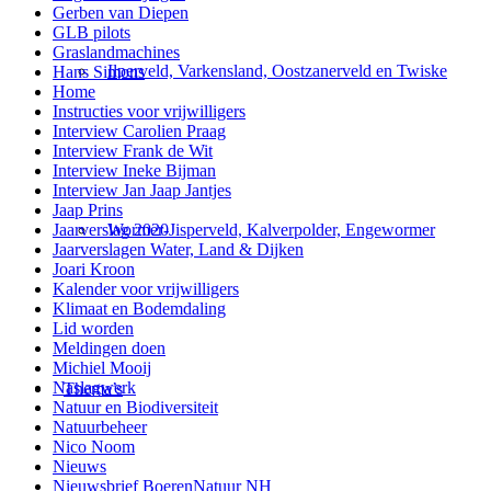
Gerben van Diepen
GLB pilots
Graslandmachines
Ilperveld, Varkensland, Oostzanerveld en Twiske
Hans Simons
Home
Instructies voor vrijwilligers
Interview Carolien Praag
Interview Frank de Wit
Interview Ineke Bijman
Interview Jan Jaap Jantjes
Jaap Prins
Wormer-Jisperveld, Kalverpolder, Engewormer
Jaarverslag 2020
Jaarverslagen Water, Land & Dijken
Joari Kroon
Kalender voor vrijwilligers
Klimaat en Bodemdaling
Lid worden
Meldingen doen
Michiel Mooij
Naslagwerk
Thema’s
Natuur en Biodiversiteit
Natuurbeheer
Nico Noom
Nieuws
Nieuwsbrief BoerenNatuur NH