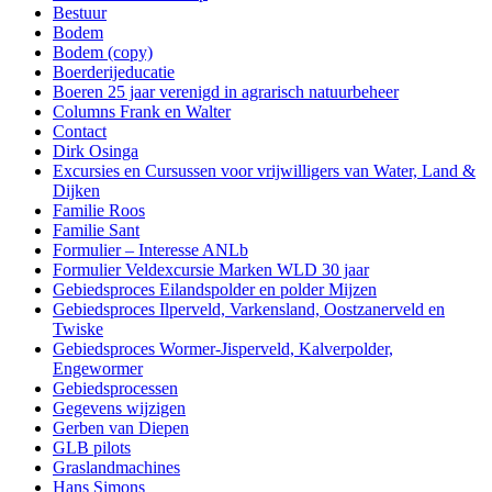
Bestuur
Bodem
Bodem (copy)
Boerderijeducatie
Boeren 25 jaar verenigd in agrarisch natuurbeheer
Columns Frank en Walter
Contact
Dirk Osinga
Excursies en Cursussen voor vrijwilligers van Water, Land &
Dijken
Familie Roos
Familie Sant
Formulier – Interesse ANLb
Formulier Veldexcursie Marken WLD 30 jaar
Gebiedsproces Eilandspolder en polder Mijzen
Gebiedsproces Ilperveld, Varkensland, Oostzanerveld en
Twiske
Gebiedsproces Wormer-Jisperveld, Kalverpolder,
Engewormer
Gebiedsprocessen
Gegevens wijzigen
Gerben van Diepen
GLB pilots
Graslandmachines
Hans Simons