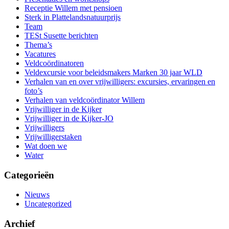
Receptie Willem met pensioen
Sterk in Plattelandsnatuurprijs
Team
TESt Susette berichten
Thema’s
Vacatures
Veldcoördinatoren
Veldexcursie voor beleidsmakers Marken 30 jaar WLD
Verhalen van en over vrijwilligers: excursies, ervaringen en
foto’s
Verhalen van veldcoördinator Willem
Vrijwilliger in de Kijker
Vrijwilliger in de Kijker-JO
Vrijwilligers
Vrijwilligerstaken
Wat doen we
Water
Categorieën
Nieuws
Uncategorized
Archief