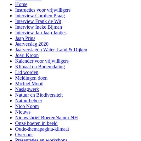
Home
Instructies voor vrijwilligers
Interview Carolien Praag
Interview Frank de Wit
Interview Ineke Bijman
Interview Jan Jaap Jantjes
Jaap Prins
Jaarverslag 2020
Jaarverslagen Water, Land & Dijken
Joari Kroon
Kalender voor vrijwilligers
Klimaat en Bodemdaling
Lid worden
Meldingen doen
Michiel Mooij
Naslagwerk
Natuur en Biodiversiteit
Natuurbeheer
Nico Noom
Nieuws
Nieuwsbrief BoerenNatuur NH
Onze boeren in beeld
Oude-themapagina-klimaat
Over ons
Presentaties en workshops