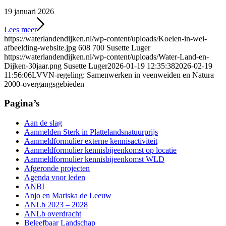
19 januari 2026
Lees meer
https://waterlandendijken.nl/wp-content/uploads/Koeien-in-wei-
afbeelding-website.jpg
608
700
Susette Luger
https://waterlandendijken.nl/wp-content/uploads/Water-Land-en-
Dijken-30jaar.png
Susette Luger
2026-01-19 12:35:38
2026-02-19
11:56:06
LVVN-regeling: Samenwerken in veenweiden en Natura
2000-overgangsgebieden
Pagina’s
Aan de slag
Aanmelden Sterk in Plattelandsnatuurprijs
Aanmeldformulier externe kennisactiviteit
Aanmeldformulier kennisbijeenkomst op locatie
Aanmeldformulier kennisbijeenkomst WLD
Afgeronde projecten
Agenda voor leden
ANBI
Anjo en Mariska de Leeuw
ANLb 2023 – 2028
ANLb overdracht
Beleefbaar Landschap