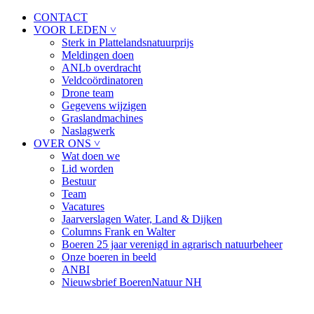
CONTACT
VOOR LEDEN ˅
Sterk in Plattelandsnatuurprijs
Meldingen doen
ANLb overdracht
Veldcoördinatoren
Drone team
Gegevens wijzigen
Graslandmachines
Naslagwerk
OVER ONS ˅
Wat doen we
Lid worden
Bestuur
Team
Vacatures
Jaarverslagen Water, Land & Dijken
Columns Frank en Walter
Boeren 25 jaar verenigd in agrarisch natuurbeheer
Onze boeren in beeld
ANBI
Nieuwsbrief BoerenNatuur NH