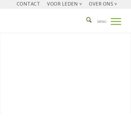
CONTACT
VOOR LEDEN ˅
OVER ONS ˅