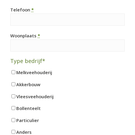
Telefoon
*
Woonplaats
*
Type bedrijf*
Melkveehouderij
Akkerbouw
Vleesveehouderij
Bollenteelt
Particulier
Anders