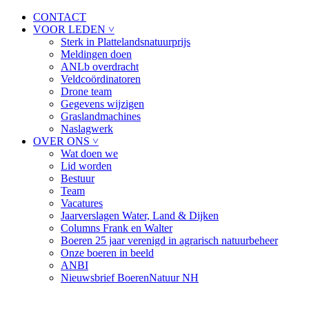
CONTACT
VOOR LEDEN ˅
Sterk in Plattelandsnatuurprijs
Meldingen doen
ANLb overdracht
Veldcoördinatoren
Drone team
Gegevens wijzigen
Graslandmachines
Naslagwerk
OVER ONS ˅
Wat doen we
Lid worden
Bestuur
Team
Vacatures
Jaarverslagen Water, Land & Dijken
Columns Frank en Walter
Boeren 25 jaar verenigd in agrarisch natuurbeheer
Onze boeren in beeld
ANBI
Nieuwsbrief BoerenNatuur NH