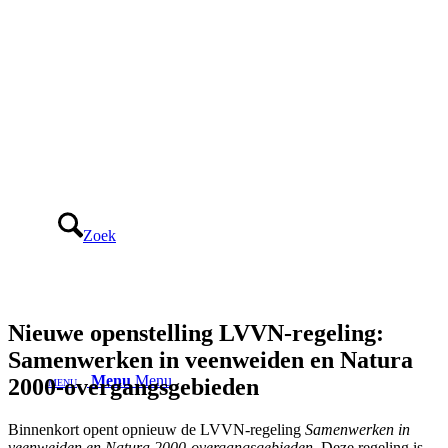
Zoek
Nieuwe openstelling LVVN-regeling:
Samenwerken in veenweiden en Natura
Menu
Menu
2000-overgangsgebieden
Binnenkort opent opnieuw de LVVN-regeling
Samenwerken in
veenweiden en Natura 2000-overgangsgebieden
. Deze regeling is