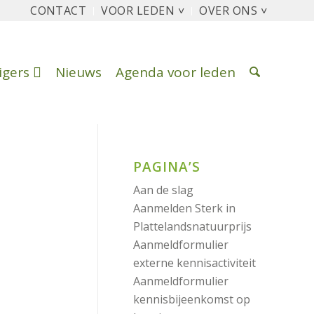
CONTACT
VOOR LEDEN ˅
OVER ONS ˅
ligers
Nieuws
Agenda voor leden
PAGINA’S
Aan de slag
Aanmelden Sterk in
Plattelandsnatuurprijs
Aanmeldformulier
externe kennisactiviteit
Aanmeldformulier
kennisbijeenkomst op