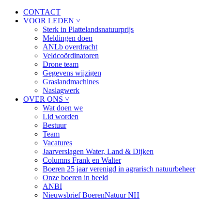
CONTACT
VOOR LEDEN ˅
Sterk in Plattelandsnatuurprijs
Meldingen doen
ANLb overdracht
Veldcoördinatoren
Drone team
Gegevens wijzigen
Graslandmachines
Naslagwerk
OVER ONS ˅
Wat doen we
Lid worden
Bestuur
Team
Vacatures
Jaarverslagen Water, Land & Dijken
Columns Frank en Walter
Boeren 25 jaar verenigd in agrarisch natuurbeheer
Onze boeren in beeld
ANBI
Nieuwsbrief BoerenNatuur NH