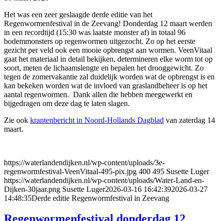
Het was een zeer geslaagde derde editie van het
Regenwormenfestival in de Zeevang! Donderdag 12 maart werden
in een recordtijd (15:30 was laatste monster af) in totaal 96
bodemmonsters op regenwormen uitgezocht. Zo op het eerste
gezicht per veld ook een mooie opbrengst aan wormen. VeenVitaal
gaat het materiaal in detail bekijken, determineren elke worm tot op
soort, meten de lichaamslengte en bepalen het drooggewicht. Zo
tegen de zomervakantie zal duidelijk worden wat de opbrengst is en
kan bekeken worden wat de invloed van graslandbeheer is op het
aantal regenwormen. Dank allen die hebben meegewerkt en
bijgedragen om deze dag te laten slagen.
Zie ook
krantenbericht in Noord-Hollands Dagblad
van zaterdag 14
maart.
https://waterlandendijken.nl/wp-content/uploads/3e-
regenwormfestival-VeenVitaal-495-pix.jpg
400
495
Susette Luger
https://waterlandendijken.nl/wp-content/uploads/Water-Land-en-
Dijken-30jaar.png
Susette Luger
2026-03-16 16:42:39
2026-03-27
14:48:35
Derde editie Regenwormfestival in Zeevang
Regenwormenfestival donderdag 12