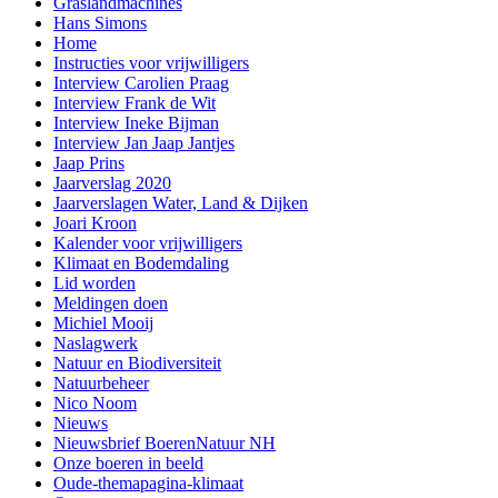
Graslandmachines
Hans Simons
Home
Instructies voor vrijwilligers
Interview Carolien Praag
Interview Frank de Wit
Interview Ineke Bijman
Interview Jan Jaap Jantjes
Jaap Prins
Jaarverslag 2020
Jaarverslagen Water, Land & Dijken
Joari Kroon
Kalender voor vrijwilligers
Klimaat en Bodemdaling
Lid worden
Meldingen doen
Michiel Mooij
Naslagwerk
Natuur en Biodiversiteit
Natuurbeheer
Nico Noom
Nieuws
Nieuwsbrief BoerenNatuur NH
Onze boeren in beeld
Oude-themapagina-klimaat