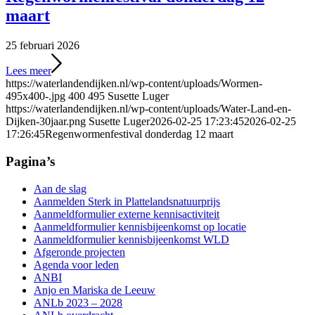
maart
25 februari 2026
Lees meer
https://waterlandendijken.nl/wp-content/uploads/Wormen-
495x400-.jpg
400
495
Susette Luger
https://waterlandendijken.nl/wp-content/uploads/Water-Land-en-
Dijken-30jaar.png
Susette Luger
2026-02-25 17:23:45
2026-02-25
17:26:45
Regenwormenfestival donderdag 12 maart
Pagina’s
Aan de slag
Aanmelden Sterk in Plattelandsnatuurprijs
Aanmeldformulier externe kennisactiviteit
Aanmeldformulier kennisbijeenkomst op locatie
Aanmeldformulier kennisbijeenkomst WLD
Afgeronde projecten
Agenda voor leden
ANBI
Anjo en Mariska de Leeuw
ANLb 2023 – 2028