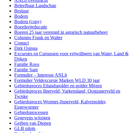
ANLb overdracht
Beleefbaar Landschap
Bestuur
Bodem
Bodem (copy)
Boerderijeducatie
Boeren 25 jaar verenigd in agrarisch natuurbeheer
Columns Frank en Walter
Contact
Dirk Osinga
Excursies en Cursussen voor vrijwilligers van Water, Land &
Dijken
Familie Roos
Familie Sant
Formulier – Interesse ANLb
Formulier Veldexcursie Marken WLD 30 jaar
Gebiedsproces Eilandspolder en polder Mijzen
Gebiedsproces Ilperveld, Varkensland, Oostzanerveld en
Twiske
Gebiedsproces Wormer-Jisperveld, Kalverpolder,
Engewormer
Gebiedsprocessen
Gegevens wijzigen
Gerben van Diepen
GLB pilots