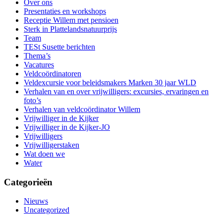
Over ons
Presentaties en workshops
Receptie Willem met pensioen
Sterk in Plattelandsnatuurprijs
Team
TESt Susette berichten
Thema’s
Vacatures
Veldcoördinatoren
Veldexcursie voor beleidsmakers Marken 30 jaar WLD
Verhalen van en over vrijwilligers: excursies, ervaringen en
foto’s
Verhalen van veldcoördinator Willem
Vrijwilliger in de Kijker
Vrijwilliger in de Kijker-JO
Vrijwilligers
Vrijwilligerstaken
Wat doen we
Water
Categorieën
Nieuws
Uncategorized