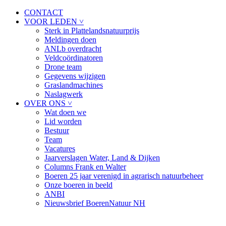
CONTACT
VOOR LEDEN ˅
Sterk in Plattelandsnatuurprijs
Meldingen doen
ANLb overdracht
Veldcoördinatoren
Drone team
Gegevens wijzigen
Graslandmachines
Naslagwerk
OVER ONS ˅
Wat doen we
Lid worden
Bestuur
Team
Vacatures
Jaarverslagen Water, Land & Dijken
Columns Frank en Walter
Boeren 25 jaar verenigd in agrarisch natuurbeheer
Onze boeren in beeld
ANBI
Nieuwsbrief BoerenNatuur NH