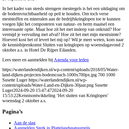
In het kader van steeds strengere mestregels is het een uitdaging om
de bodemvruchtbaarheid op peil te houden. Om toch verse
meststoffen en mineralen aan de bedrijfskringlopen toe te kunnen
voegen lijkt het composteren van natuur- en berm maaisel een
interessante optie. Maar hoe zit het met insleep van onkruid? Hoe
vermijd je vervuiling met afval? Hoe zit het met mijn mestruimte?
Hoeveel kost het of levert het mij op? Wil je meer weten, kom naar
de kennisbijeenkomst Sluiten van kringlopen op woensdagavond 2
oktober a.s. in Hotel De Rijper Eilanden.
Lees meer en aanmelden bij
Agenda voor leden
https://waterlandendijken.nl/wp-content/uploads/2018/05/Water-
land-dijken-projecten-bodemcoach-1000x700px.jpg
700
1000
Susette Luger
https://waterlandendijken.nl/wp-
content/uploads/Water-Land-en-Dijken-30jaar.png
Susette
Luger
2024-09-20 15:47:47
2024-09-20
15:53:22
Kennisontwikkeling ‘Het sluiten van Kringlopen’
woensdag 2 oktober a.s.
Pagina’s
Aan de slag
Aanmelden Sterk in Plattelandsnatuurprijs