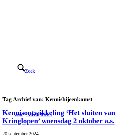
Zoek
Tag Archief van:
Kennisbijeenkomst
Kennisontwikkeling ‘Het sluiten van
Menu
Menu
Kringlopen’ woensdag 2 oktober a.s.
20 september 2024