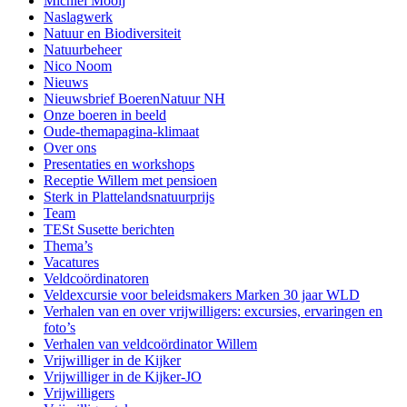
Michiel Mooij
Naslagwerk
Natuur en Biodiversiteit
Natuurbeheer
Nico Noom
Nieuws
Nieuwsbrief BoerenNatuur NH
Onze boeren in beeld
Oude-themapagina-klimaat
Over ons
Presentaties en workshops
Receptie Willem met pensioen
Sterk in Plattelandsnatuurprijs
Team
TESt Susette berichten
Thema’s
Vacatures
Veldcoördinatoren
Veldexcursie voor beleidsmakers Marken 30 jaar WLD
Verhalen van en over vrijwilligers: excursies, ervaringen en
foto’s
Verhalen van veldcoördinator Willem
Vrijwilliger in de Kijker
Vrijwilliger in de Kijker-JO
Vrijwilligers