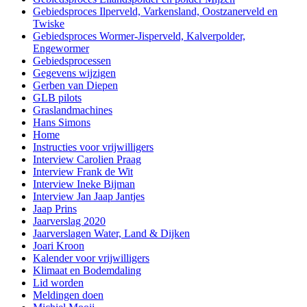
Gebiedsproces Ilperveld, Varkensland, Oostzanerveld en
Twiske
Gebiedsproces Wormer-Jisperveld, Kalverpolder,
Engewormer
Gebiedsprocessen
Gegevens wijzigen
Gerben van Diepen
GLB pilots
Graslandmachines
Hans Simons
Home
Instructies voor vrijwilligers
Interview Carolien Praag
Interview Frank de Wit
Interview Ineke Bijman
Interview Jan Jaap Jantjes
Jaap Prins
Jaarverslag 2020
Jaarverslagen Water, Land & Dijken
Joari Kroon
Kalender voor vrijwilligers
Klimaat en Bodemdaling
Lid worden
Meldingen doen