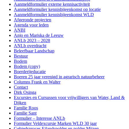
Aanmeldformulier externe kennisactiviteit
Aanmeldformulier kennisbijeenkomst op locatie
Aanmeldformulier kennisbijeenkomst WLD
Afgeronde projecten
Agenda voor leden
ANBI
Anjo en Mariska de Leeuw
ANLb 2023 – 2028
ANLb overdracht
Beleefbaar Landschap
Bestuur
Bodem
Bodem (copy)
Boerderijeducatie
Boeren 25 jaar verenigd in agrarisch natuurbeheer
Columns Frank en Walter
Contact
Dirk Osinga
Excursies en Cursussen voor vrijwilligers van Water, Land &
Dijken
Familie Roos
Familie Sant
Formulier – Interesse ANLb
Formulier Veldexcursie Marken WLD 30 jaar
Gebiedsproces Eilandspolder en polder Mijzen