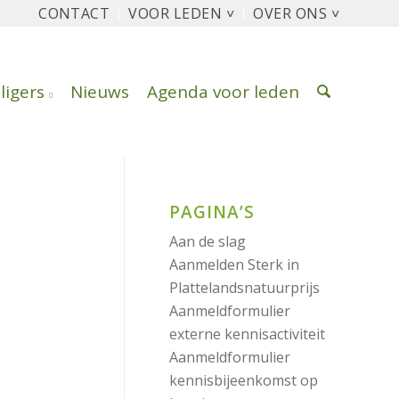
CONTACT
VOOR LEDEN ˅
OVER ONS ˅
lligers
Nieuws
Agenda voor leden
PAGINA’S
Aan de slag
Aanmelden Sterk in
Plattelandsnatuurprijs
Aanmeldformulier
externe kennisactiviteit
Aanmeldformulier
kennisbijeenkomst op