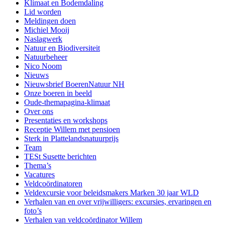
Klimaat en Bodemdaling
Lid worden
Meldingen doen
Michiel Mooij
Naslagwerk
Natuur en Biodiversiteit
Natuurbeheer
Nico Noom
Nieuws
Nieuwsbrief BoerenNatuur NH
Onze boeren in beeld
Oude-themapagina-klimaat
Over ons
Presentaties en workshops
Receptie Willem met pensioen
Sterk in Plattelandsnatuurprijs
Team
TESt Susette berichten
Thema’s
Vacatures
Veldcoördinatoren
Veldexcursie voor beleidsmakers Marken 30 jaar WLD
Verhalen van en over vrijwilligers: excursies, ervaringen en
foto’s
Verhalen van veldcoördinator Willem