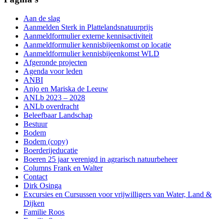
Aan de slag
Aanmelden Sterk in Plattelandsnatuurprijs
Aanmeldformulier externe kennisactiviteit
Aanmeldformulier kennisbijeenkomst op locatie
Aanmeldformulier kennisbijeenkomst WLD
Afgeronde projecten
Agenda voor leden
ANBI
Anjo en Mariska de Leeuw
ANLb 2023 – 2028
ANLb overdracht
Beleefbaar Landschap
Bestuur
Bodem
Bodem (copy)
Boerderijeducatie
Boeren 25 jaar verenigd in agrarisch natuurbeheer
Columns Frank en Walter
Contact
Dirk Osinga
Excursies en Cursussen voor vrijwilligers van Water, Land &
Dijken
Familie Roos