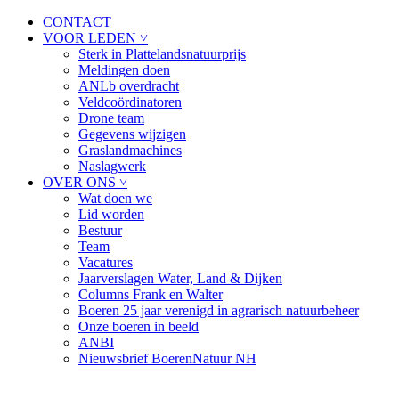
CONTACT
VOOR LEDEN ˅
Sterk in Plattelandsnatuurprijs
Meldingen doen
ANLb overdracht
Veldcoördinatoren
Drone team
Gegevens wijzigen
Graslandmachines
Naslagwerk
OVER ONS ˅
Wat doen we
Lid worden
Bestuur
Team
Vacatures
Jaarverslagen Water, Land & Dijken
Columns Frank en Walter
Boeren 25 jaar verenigd in agrarisch natuurbeheer
Onze boeren in beeld
ANBI
Nieuwsbrief BoerenNatuur NH