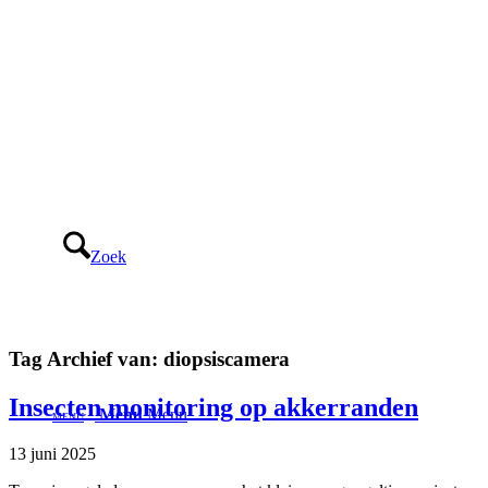
Zoek
Tag Archief van:
diopsiscamera
Insecten monitoring op akkerranden
Menu
Menu
13 juni 2025