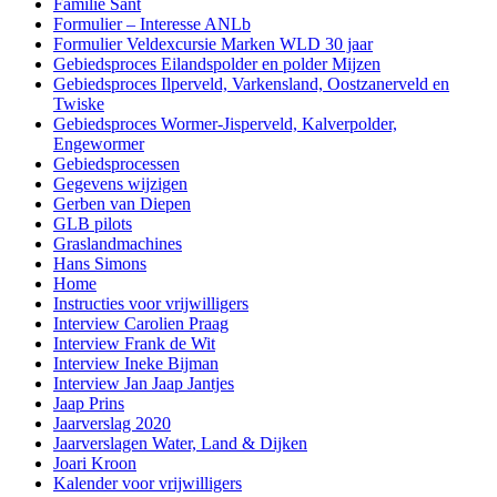
Familie Sant
Formulier – Interesse ANLb
Formulier Veldexcursie Marken WLD 30 jaar
Gebiedsproces Eilandspolder en polder Mijzen
Gebiedsproces Ilperveld, Varkensland, Oostzanerveld en
Twiske
Gebiedsproces Wormer-Jisperveld, Kalverpolder,
Engewormer
Gebiedsprocessen
Gegevens wijzigen
Gerben van Diepen
GLB pilots
Graslandmachines
Hans Simons
Home
Instructies voor vrijwilligers
Interview Carolien Praag
Interview Frank de Wit
Interview Ineke Bijman
Interview Jan Jaap Jantjes
Jaap Prins
Jaarverslag 2020
Jaarverslagen Water, Land & Dijken
Joari Kroon
Kalender voor vrijwilligers