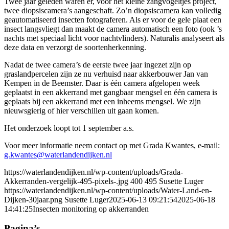
Twee jaar geleden waren er, voor het kleine zangvogeltjes project,
twee diopsiscamera’s aangeschaft. Zo’n diopsiscamera kan volledig
geautomatiseerd insecten fotograferen. Als er voor de gele plaat een
insect langsvliegt dan maakt de camera automatisch een foto (ook ’s
nachts met speciaal licht voor nachtvlinders). Naturalis analyseert als
deze data en verzorgt de soortenherkenning.
Nadat de twee camera’s de eerste twee jaar ingezet zijn op
graslandpercelen zijn ze nu verhuisd naar akkerbouwer Jan van
Kempen in de Beemster. Daar is één camera afgelopen week
geplaatst in een akkerrand met gangbaar mengsel en één camera is
geplaats bij een akkerrand met een inheems mengsel. We zijn
nieuwsgierig of hier verschillen uit gaan komen.
Het onderzoek loopt tot 1 september a.s.
Voor meer informatie neem contact op met Grada Kwantes, e-mail:
g.kwantes@waterlandendijken.nl
https://waterlandendijken.nl/wp-content/uploads/Grada-
Akkerranden-vergelijk-495-pixels-.jpg
400
495
Susette Luger
https://waterlandendijken.nl/wp-content/uploads/Water-Land-en-
Dijken-30jaar.png
Susette Luger
2025-06-13 09:21:54
2025-06-18
14:41:25
Insecten monitoring op akkerranden
Pagina’s