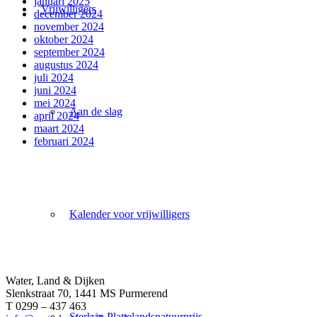
januari 2025
Vrijwilligers
december 2024
november 2024
oktober 2024
september 2024
augustus 2024
juli 2024
juni 2024
mei 2024
Aan de slag
april 2024
maart 2024
februari 2024
Kalender voor vrijwilligers
Water, Land & Dijken
Slenkstraat 70, 1441 MS Purmerend
T 0299 – 437 463
Sterk in Plattelandsnatuurprijs