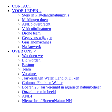
CONTACT
VOOR LEDEN ˅
Sterk in Plattelandsnatuurprijs
Meldingen doen
ANLb overdracht
Veldcoördinatoren
Drone team
Gegevens wijzigen
Graslandmachines
Naslagwerk
OVER ONS ˅
Wat doen we
Lid worden
Bestuur
Team
Vacatures
Jaarverslagen Water, Land & Dijken
Columns Frank en Walter
Boeren 25 jaar verenigd in agrarisch natuurbeheer
Onze boeren in beeld
ANBI
Nieuwsbrief BoerenNatuur NH