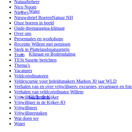
Natuurbeheer
Nico Noom
Water
Nieuws
Nieuwsbrief BoerenNatuur NH
Onze boeren in beeld
Oude-themapagina-klimaat
Over ons
Presentaties en workshops
Receptie Willem met pensioen
Sterk in Plattelandsnatuurprijs
Klimaat en Bodemdaling
Team
TESt Susette berichten
Thema’s
Vacatures
Veldcoördinatoren
Veldexcursie voor beleidsmakers Marken 30 jaar WLD
Verhalen van en over vrijwilligers: excursies, ervaringen en foto
Verhalen van veldcoördinator Willem
GLB pilots
Vrijwilliger in de Kijker
Vrijwilliger in de Kijker-JO
Vrijwilligers
Vrijwilligerstaken
Wat doen we
Water