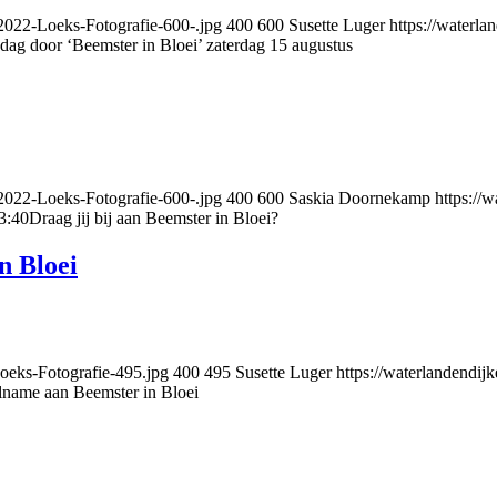
-2022-Loeks-Fotografie-600-.jpg
400
600
Susette Luger
https://waterl
dag door ‘Beemster in Bloei’ zaterdag 15 augustus
-2022-Loeks-Fotografie-600-.jpg
400
600
Saskia Doornekamp
https://
3:40
Draag jij bij aan Beemster in Bloei?
n Bloei
Loeks-Fotografie-495.jpg
400
495
Susette Luger
https://waterlandendij
lname aan Beemster in Bloei