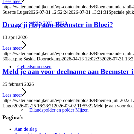
Lees meer
https://waterlandendijken.nl/wp-content/uploads/Bloemenranden-juli
Susette Luger
2026-07-31 12:52:24
2026-07-31 13:21:31
Speciale pluk
ANLb 2023 – 2028
Draag jij bij aan Beemster in Bloei?
13 april 2026
Lees meer
https://waterlandendijken.nl/wp-content/uploads/Bloemenranden-juli
30jaar.png
Saskia Doornekamp
2026-04-13 12:02:33
2026-07-31 13:2
Gebiedsprocessen
Meld je aan voor deelname aan Beemster i
25 februari 2026
Lees meer
https://waterlandendijken.nl/wp-content/uploads/Bloemen-juli-2022-
Luger
2026-02-25 16:28:21
2026-03-02 11:55:22
Meld je aan voor dee
Eilandspolder en polder Mijzen
Pagina’s
Aan de slag