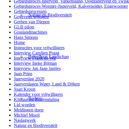
Gebiedsproces Ilperveld, Varkensland, Oostzanerveld en Twis
Gebiedsproces Wormer-Jisperveld, Kalverpolder, Engewormer
Gebiedsprocessen
Natuur en Biodiversiteit
Gegevens wijzigen
Gerben van Diepen
GLB pilots
Graslandmachines
Hans Simons
Home
Instructies voor vrijwilligers
Interview Carolien Praag
Beleefbaar Landschap
Interview Frank de Wit
Interview Ineke Bijman
Interview Jan Jaap Jantjes
Jaap Prins
Jaarverslag 2020
Jaarverslagen Water, Land & Dijken
Joari Kroon
Kalender voor vrijwilligers
Bodem
Klimaat en Bodemdaling
Lid worden
Meldingen doen
Michiel Mooij
Naslagwerk
Natuur en Biodiversiteit