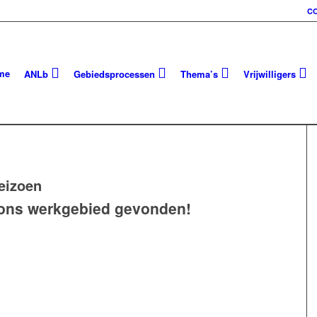
C
me
ANLb
Gebiedsprocessen
Thema’s
Vrijwilligers
eizoen
n ons werkgebied gevonden!