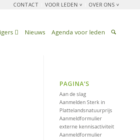
CONTACT
VOOR LEDEN ˅
OVER ONS ˅
ligers
Nieuws
Agenda voor leden
PAGINA’S
Aan de slag
Aanmelden Sterk in
Plattelandsnatuurprijs
Aanmeldformulier
externe kennisactiviteit
Aanmeldformulier