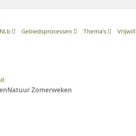
NLb
Gebiedsprocessen
Thema’s
Vrijwil
nd
oerenNatuur Zomerweken