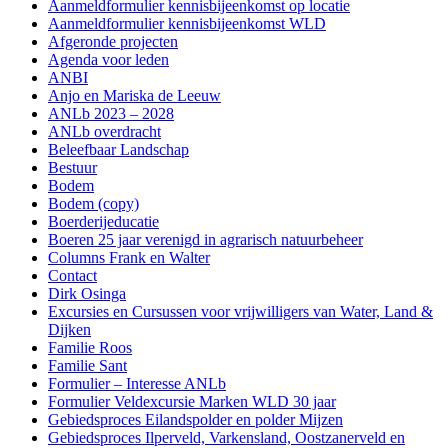
Aanmeldformulier kennisbijeenkomst op locatie
Aanmeldformulier kennisbijeenkomst WLD
Afgeronde projecten
Agenda voor leden
ANBI
Anjo en Mariska de Leeuw
ANLb 2023 – 2028
ANLb overdracht
Beleefbaar Landschap
Bestuur
Bodem
Bodem (copy)
Boerderijeducatie
Boeren 25 jaar verenigd in agrarisch natuurbeheer
Columns Frank en Walter
Contact
Dirk Osinga
Excursies en Cursussen voor vrijwilligers van Water, Land &
Dijken
Familie Roos
Familie Sant
Formulier – Interesse ANLb
Formulier Veldexcursie Marken WLD 30 jaar
Gebiedsproces Eilandspolder en polder Mijzen
Gebiedsproces Ilperveld, Varkensland, Oostzanerveld en