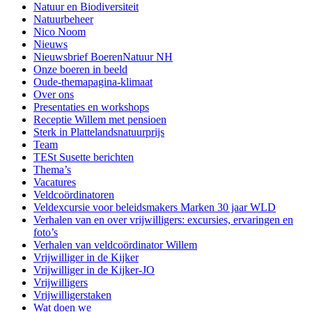
Natuur en Biodiversiteit
Natuurbeheer
Nico Noom
Nieuws
Nieuwsbrief BoerenNatuur NH
Onze boeren in beeld
Oude-themapagina-klimaat
Over ons
Presentaties en workshops
Receptie Willem met pensioen
Sterk in Plattelandsnatuurprijs
Team
TESt Susette berichten
Thema’s
Vacatures
Veldcoördinatoren
Veldexcursie voor beleidsmakers Marken 30 jaar WLD
Verhalen van en over vrijwilligers: excursies, ervaringen en
foto’s
Verhalen van veldcoördinator Willem
Vrijwilliger in de Kijker
Vrijwilliger in de Kijker-JO
Vrijwilligers
Vrijwilligerstaken
Wat doen we