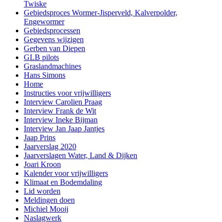
Twiske
Gebiedsproces Wormer-Jisperveld, Kalverpolder,
Engewormer
Gebiedsprocessen
Gegevens wijzigen
Gerben van Diepen
GLB pilots
Graslandmachines
Hans Simons
Home
Instructies voor vrijwilligers
Interview Carolien Praag
Interview Frank de Wit
Interview Ineke Bijman
Interview Jan Jaap Jantjes
Jaap Prins
Jaarverslag 2020
Jaarverslagen Water, Land & Dijken
Joari Kroon
Kalender voor vrijwilligers
Klimaat en Bodemdaling
Lid worden
Meldingen doen
Michiel Mooij
Naslagwerk