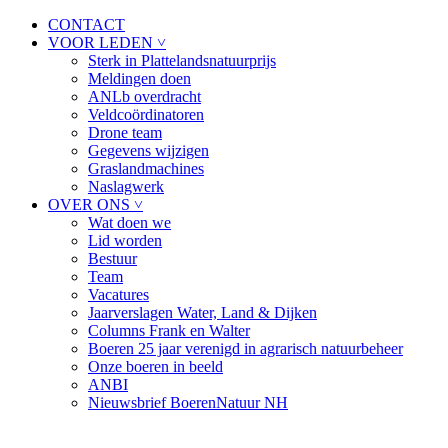
CONTACT
VOOR LEDEN ˅
Sterk in Plattelandsnatuurprijs
Meldingen doen
ANLb overdracht
Veldcoördinatoren
Drone team
Gegevens wijzigen
Graslandmachines
Naslagwerk
OVER ONS ˅
Wat doen we
Lid worden
Bestuur
Team
Vacatures
Jaarverslagen Water, Land & Dijken
Columns Frank en Walter
Boeren 25 jaar verenigd in agrarisch natuurbeheer
Onze boeren in beeld
ANBI
Nieuwsbrief BoerenNatuur NH