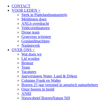
CONTACT
VOOR LEDEN ˅
Sterk in Plattelandsnatuurprijs
Meldingen doen
ANLb overdracht
Veldcoördinatoren
Drone team
Gegevens wijzigen
Graslandmachines
Naslagwerk
OVER ONS ˅
Wat doen we
Lid worden
Bestuur
Team
Vacatures
Jaarverslagen Water, Land & Dijken
Columns Frank en Walter
Boeren 25 jaar verenigd in agrarisch natuurbeheer
Onze boeren in beeld
ANBI
Nieuwsbrief BoerenNatuur NH