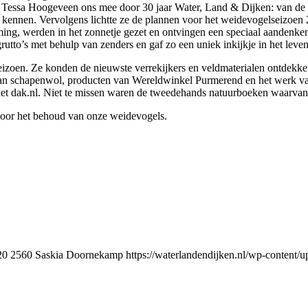
Tessa Hoogeveen ons mee door 30 jaar Water, Land & Dijken: van de on
 kennen. Vervolgens lichtte ze de plannen voor het weidevogelseizoen 2
ming, werden in het zonnetje gezet en ontvingen een speciaal aandenke
tto’s met behulp van zenders en gaf zo een uniek inkijkje in het leve
 seizoen. Ze konden de nieuwste verrekijkers en veldmaterialen ontde
van schapenwol, producten van Wereldwinkel Purmerend en het werk van
t dak.nl. Niet te missen waren de tweedehands natuurboeken waarvan 
voor het behoud van onze weidevogels.
20
2560
Saskia Doornekamp
https://waterlandendijken.nl/wp-content/