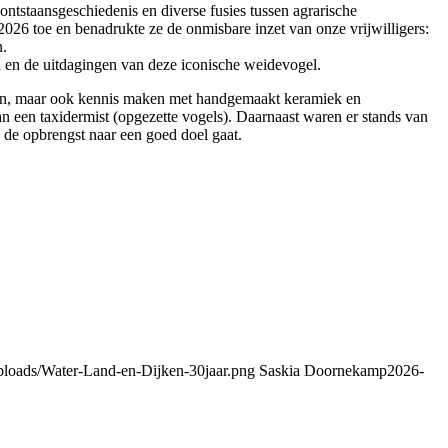
tstaansgeschiedenis en diverse fusies tussen agrarische
026 toe en benadrukte ze de onmisbare inzet van onze vrijwilligers:
n.
n en de uitdagingen van deze iconische weidevogel.
kken, maar ook kennis maken met handgemaakt keramiek en
 een taxidermist (opgezette vogels). Daarnaast waren er stands van
de opbrengst naar een goed doel gaat.
uploads/Water-Land-en-Dijken-30jaar.png
Saskia Doornekamp
2026-