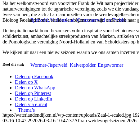
Na het welkomstwoord van voorzitter Frank de Wit nam projectleider 
natuurverenigingen tot de agrarische vereniging zoals we die vandaag
twee van hen, die zich al 25 jaar inzetten voor de weidevogelbescher
Bioloog Roeland Bom vertelde vervolgens over zijn onderzoek naar gru
Ilperveld, Varkensland, Oostzanerveld en Twiske
De inspiratiemarkt bood bezoekers volop inspiratie voor het nieuwe
schilderkunst, ambachtelijke streekproducten van Marken, artikelen 
de Pomologische vereniging Noord-Holland en van Scholeksters op he
We kijken uit naar een nieuw seizoen waarin we ons samen inzetten 
Deel dit stuk
Wormer-Jisperveld, Kalverpolder, Engewormer
Delen op Facebook
Delen op X
Delen op WhatsApp
Delen op Pinterest
Delen op LinkedIn
Delen via e-mail
Thema’s
https://waterlandendijken.nl/wp-content/uploads/Zaal-1-scaled.jpg
19
03-16 10:47:29
2026-03-16 10:47:37
Aftrap weidevogelseizoen 2026