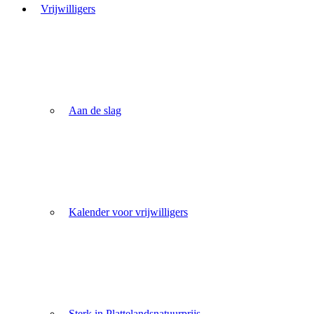
Vrijwilligers
Aan de slag
Kalender voor vrijwilligers
Sterk in Plattelandsnatuurprijs