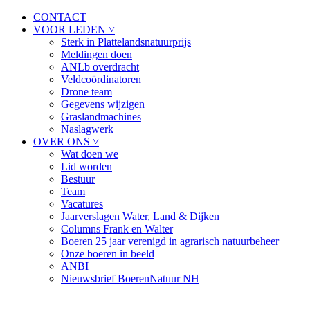
CONTACT
VOOR LEDEN ˅
Sterk in Plattelandsnatuurprijs
Meldingen doen
ANLb overdracht
Veldcoördinatoren
Drone team
Gegevens wijzigen
Graslandmachines
Naslagwerk
OVER ONS ˅
Wat doen we
Lid worden
Bestuur
Team
Vacatures
Jaarverslagen Water, Land & Dijken
Columns Frank en Walter
Boeren 25 jaar verenigd in agrarisch natuurbeheer
Onze boeren in beeld
ANBI
Nieuwsbrief BoerenNatuur NH