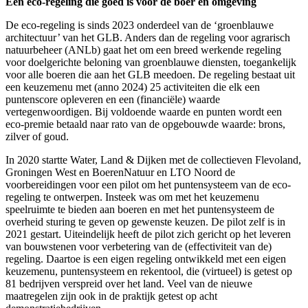
Een eco-regeling die goed is voor de boer en omgeving
De eco-regeling is sinds 2023 onderdeel van de ‘groenblauwe
architectuur’ van het GLB. Anders dan de regeling voor agrarisch
natuurbeheer (ANLb) gaat het om een breed werkende regeling
voor doelgerichte beloning van groenblauwe diensten, toegankelijk
voor alle boeren die aan het GLB meedoen. De regeling bestaat uit
een keuzemenu met (anno 2024) 25 activiteiten die elk een
puntenscore opleveren en een (financiële) waarde
vertegenwoordigen. Bij voldoende waarde en punten wordt een
eco-premie betaald naar rato van de opgebouwde waarde: brons,
zilver of goud.
In 2020 startte Water, Land & Dijken met de collectieven Flevoland,
Groningen West en BoerenNatuur en LTO Noord de
voorbereidingen voor een pilot om het puntensysteem van de eco-
regeling te ontwerpen. Insteek was om met het keuzemenu
speelruimte te bieden aan boeren en met het puntensysteem de
overheid sturing te geven op gewenste keuzen. De pilot zelf is in
2021 gestart. Uiteindelijk heeft de pilot zich gericht op het leveren
van bouwstenen voor verbetering van de (effectiviteit van de)
regeling. Daartoe is een eigen regeling ontwikkeld met een eigen
keuzemenu, puntensysteem en rekentool, die (virtueel) is getest op
81 bedrijven verspreid over het land. Veel van de nieuwe
maatregelen zijn ook in de praktijk getest op acht