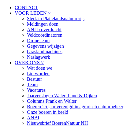
CONTACT
VOOR LEDEN ˅
Sterk in Plattelandsnatuurprijs
Meldingen doen
ANLb overdracht
Veldcoördinatoren
Drone team
Gegevens wijzigen
Graslandmachines
Naslagwerk
OVER ONS ˅
Wat doen we
Lid worden
Bestuur
Team
Vacatures
Jaarverslagen Water, Land & Dijken
Columns Frank en Walter
Boeren 25 jaar verenigd in agrarisch natuurbeheer
Onze boeren in beeld
ANBI
Nieuwsbrief BoerenNatuur NH