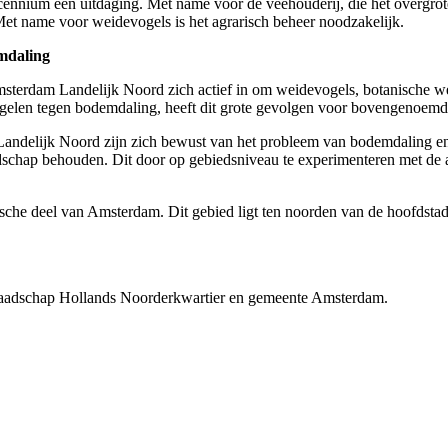
ennium een uitdaging. Met name voor de veehouderij, die het overgrot
Met name voor weidevogels is het agrarisch beheer noodzakelijk.
mdaling
msterdam Landelijk Noord zich actief in om weidevogels, botanische w
regelen tegen bodemdaling, heeft dit grote gevolgen voor bovengenoem
andelijk Noord zijn zich bewust van het probleem van bodemdaling e
chap behouden. Dit door op gebiedsniveau te experimenteren met de aa
ische deel van Amsterdam. Dit gebied ligt ten noorden van de hoofdstad.
raadschap Hollands Noorderkwartier en gemeente Amsterdam.