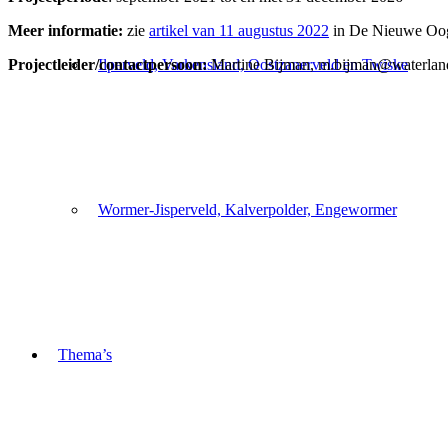
Meer informatie:
zie
artikel van 11 augustus 2022
in De Nieuwe Oogs
Projectleider/contactpersoon:
Martine Bijman, m.bijman@waterland
Ilperveld, Varkensland, Oostzanerveld en Twiske
Wormer-Jisperveld, Kalverpolder, Engewormer
Thema’s