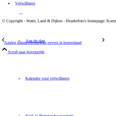
Vrijwilligers
© Copyright - Water, Land & Dijken - Headerfoto's homepage: Koei
Aan de slag
Aanleg natuurvriendelijke oevers in boerenland
Scroll naar bovenzijde
Kalender voor vrijwilligers
Sterk in Plattelandsnatuurprijs