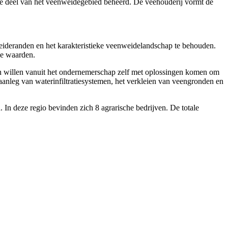
e deel van het veenweidegebied beheerd. De veehouderij vormt de
eideranden en het karakteristieke veenweidelandschap te behouden.
de waarden.
n willen vanuit het ondernemerschap zelf met oplossingen komen om
nleg van waterinfiltratiesystemen, het verkleien van veengronden en
 In deze regio bevinden zich 8 agrarische bedrijven. De totale