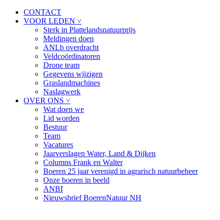
CONTACT
VOOR LEDEN ˅
Sterk in Plattelandsnatuurprijs
Meldingen doen
ANLb overdracht
Veldcoördinatoren
Drone team
Gegevens wijzigen
Graslandmachines
Naslagwerk
OVER ONS ˅
Wat doen we
Lid worden
Bestuur
Team
Vacatures
Jaarverslagen Water, Land & Dijken
Columns Frank en Walter
Boeren 25 jaar verenigd in agrarisch natuurbeheer
Onze boeren in beeld
ANBI
Nieuwsbrief BoerenNatuur NH