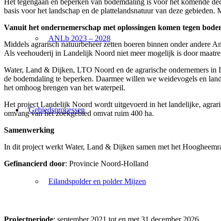
Het tegengaan en beperken van bodemdaling is voor het komende dec
basis voor het landschap en de plattelandsnatuur van deze gebieden. 
Vanuit het ondernemerschap met oplossingen komen tegen bode
ANLb 2023 – 2028
Middels agrarisch natuurbeheer zetten boeren binnen onder andere A
Als veehouderij in Landelijk Noord niet meer mogelijk is door maat
Water, Land & Dijken, LTO Noord en de agrarische ondernemers in L
de bodemdaling te beperken. Daarmee willen we weidevogels en lands
het omhoog brengen van het waterpeil.
Het project Landelijk Noord wordt uitgevoerd in het landelijke, agrar
Gebiedsprocessen
omvang van het zoekgebied omvat ruim 400 ha.
Samenwerking
In dit project werkt Water, Land & Dijken samen met het Hoogheem
Gefinancierd door
: Provincie Noord-Holland
Eilandspolder en polder Mijzen
Projectperiode
: september 2021 tot en met 31 december 2026