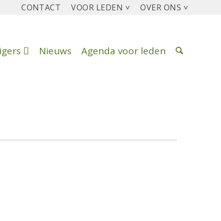
CONTACT
VOOR LEDEN ˅
OVER ONS ˅
ligers
Nieuws
Agenda voor leden