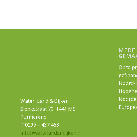
MEDE 
GEMA
Onze pr
gefinan
Noord-H
Hooghe
Noorder
Water, Land & Dijken
Europes
Slenkstraat 70, 1441 MS
Purmerend
T 0299 – 437 463
info@waterlandendijken.nl