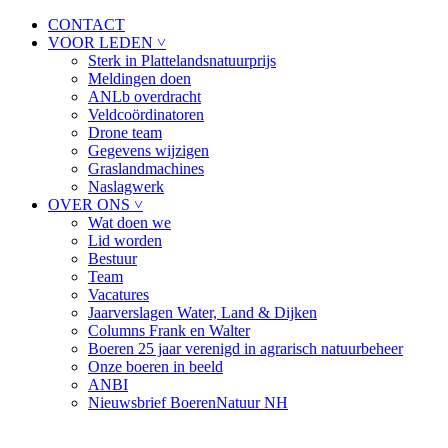
CONTACT
VOOR LEDEN ˅
Sterk in Plattelandsnatuurprijs
Meldingen doen
ANLb overdracht
Veldcoördinatoren
Drone team
Gegevens wijzigen
Graslandmachines
Naslagwerk
OVER ONS ˅
Wat doen we
Lid worden
Bestuur
Team
Vacatures
Jaarverslagen Water, Land & Dijken
Columns Frank en Walter
Boeren 25 jaar verenigd in agrarisch natuurbeheer
Onze boeren in beeld
ANBI
Nieuwsbrief BoerenNatuur NH