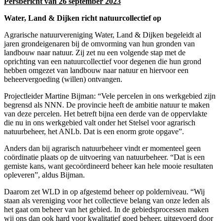
Persbericht van 26 september 2023
Water, Land & Dijken richt natuurcollectief op
Agrarische natuurvereniging Water, Land & Dijken begeleidt al
jaren grondeigenaren bij de omvorming van hun gronden van
landbouw naar natuur. Zij zet nu een volgende stap met de
oprichting van een natuurcollectief voor degenen die hun grond
hebben omgezet van landbouw naar natuur en hiervoor een
beheervergoeding (willen) ontvangen.
Projectleider Martine Bijman: “Vele percelen in ons werkgebied zijn
begrensd als NNN. De provincie heeft de ambitie natuur te maken
van deze percelen. Het betreft bijna een derde van de oppervlakte
die nu in ons werkgebied valt onder het Stelsel voor agrarisch
natuurbeheer, het ANLb. Dat is een enorm grote opgave”.
Anders dan bij agrarisch natuurbeheer vindt er momenteel geen
coördinatie plaats op de uitvoering van natuurbeheer. “Dat is een
gemiste kans, want gecoördineerd beheer kan hele mooie resultaten
opleveren”, aldus Bijman.
Daarom zet WLD in op afgestemd beheer op polderniveau. “Wij
staan als vereniging voor het collectieve belang van onze leden als
het gaat om beheer van het gebied. In de gebiedsprocessen maken
wij ons dan ook hard voor kwalitatief goed beheer, uitgevoerd door