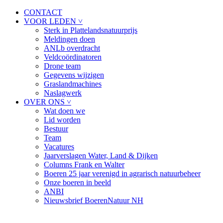
CONTACT
VOOR LEDEN ˅
Sterk in Plattelandsnatuurprijs
Meldingen doen
ANLb overdracht
Veldcoördinatoren
Drone team
Gegevens wijzigen
Graslandmachines
Naslagwerk
OVER ONS ˅
Wat doen we
Lid worden
Bestuur
Team
Vacatures
Jaarverslagen Water, Land & Dijken
Columns Frank en Walter
Boeren 25 jaar verenigd in agrarisch natuurbeheer
Onze boeren in beeld
ANBI
Nieuwsbrief BoerenNatuur NH