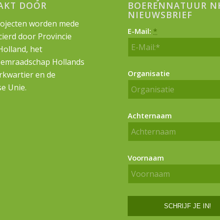
AKT DOOR
BOERENNATUUR N
NIEUWSBRIEF
ojecten worden mede
E-Mail:
*
cierd door Provincie
olland, het
emraadschap Hollands
Organisatie
kwartier en de
e Unie.
Achternaam
Voornaam