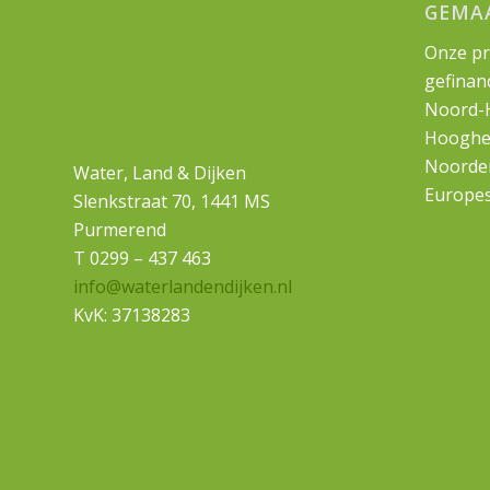
GEMA
Onze pr
gefinan
Noord-H
Hooghe
Noorder
Water, Land & Dijken
Europes
Slenkstraat 70, 1441 MS
Purmerend
T 0299 – 437 463
info@waterlandendijken.nl
KvK: 37138283