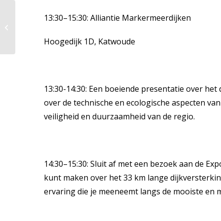
Busexcursie naar de
13:30–15:30: Alliantie Markermeerdijken
Nieuwkoopse Plassen
zondag 14 juni
Hoogedijk 1D, Katwoude
13:30-14:30: Een boeiende presentatie over het 
over de technische en ecologische aspecten van 
veiligheid en duurzaamheid van de regio.
14:30–15:30: Sluit af met een bezoek aan de Expo
kunt maken over het 33 km lange dijkversterki
ervaring die je meeneemt langs de mooiste en m