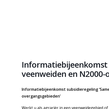
Informatiebijeenkoms
veenweiden en N2000-
Informatiebijeenkomst subsidieregeling ‘Sa
overgangsgebieden’
Werkt u als agrariër in een veenweidegebied of 