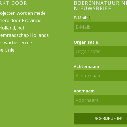
AKT DOOR
BOERENNATUUR N
NIEUWSBRIEF
ojecten worden mede
E-Mail:
*
cierd door Provincie
olland, het
emraadschap Hollands
Organisatie
kwartier en de
e Unie.
Achternaam
Voornaam