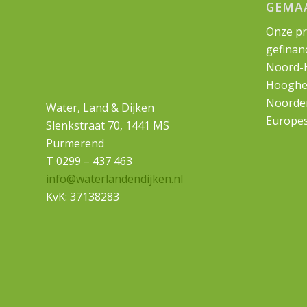
GEMA
Onze pr
gefinan
Noord-H
Hooghe
Noorder
Water, Land & Dijken
Europes
Slenkstraat 70, 1441 MS
Purmerend
T 0299 – 437 463
info@waterlandendijken.nl
KvK: 37138283